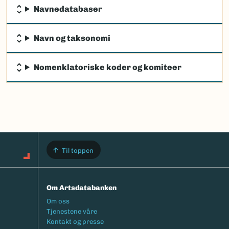
Navnedatabaser
Navn og taksonomi
Nomenklatoriske koder og komiteer
Til toppen
Om Artsdatabanken
Footermeny
Om oss
Tjenestene våre
Kontakt og presse