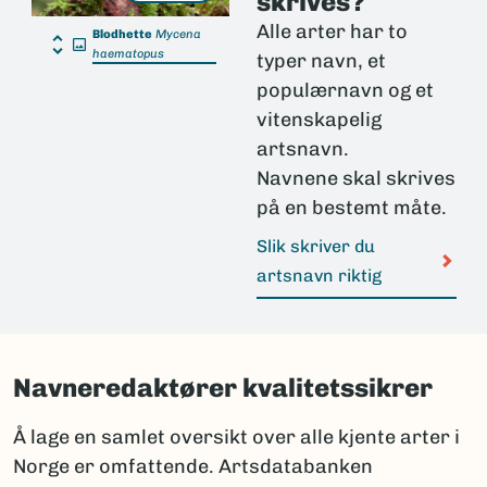
skrives?
Alle arter har to
Blodhette
Mycena
haematopus
typer navn, et
populærnavn og et
vitenskapelig
artsnavn.
Navnene skal skrives
på en bestemt måte.
Slik skriver du
artsnavn riktig
Navneredaktører kvalitetssikrer
Å lage en samlet oversikt over alle kjente arter i
Norge er omfattende. Artsdatabanken