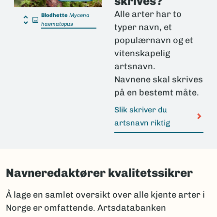
skrives?
Alle arter har to
Blodhette
Mycena
haematopus
typer navn, et
populærnavn og et
vitenskapelig
artsnavn.
Navnene skal skrives
på en bestemt måte.
Slik skriver du
artsnavn riktig
Navneredaktører kvalitetssikrer
Å lage en samlet oversikt over alle kjente arter i
Norge er omfattende. Artsdatabanken