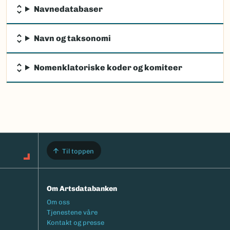
Navnedatabaser
Navn og taksonomi
Nomenklatoriske koder og komiteer
Til toppen
Om Artsdatabanken
Footermeny
Om oss
Tjenestene våre
Kontakt og presse