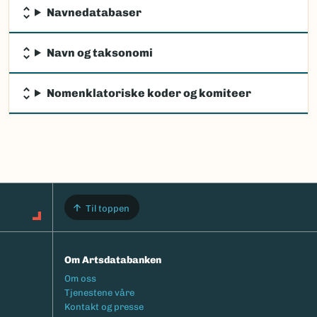
Navnedatabaser
Navn og taksonomi
Nomenklatoriske koder og komiteer
Til toppen
Om Artsdatabanken
Footermeny
Om oss
Tjenestene våre
Kontakt og presse