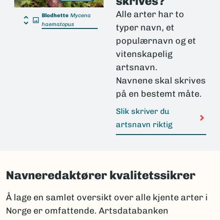
skrives?
Alle arter har to
Blodhette
Mycena
haematopus
typer navn, et
populærnavn og et
vitenskapelig
artsnavn.
Navnene skal skrives
på en bestemt måte.
Slik skriver du
artsnavn riktig
Navneredaktører kvalitetssikrer
Å lage en samlet oversikt over alle kjente arter i
Norge er omfattende. Artsdatabanken