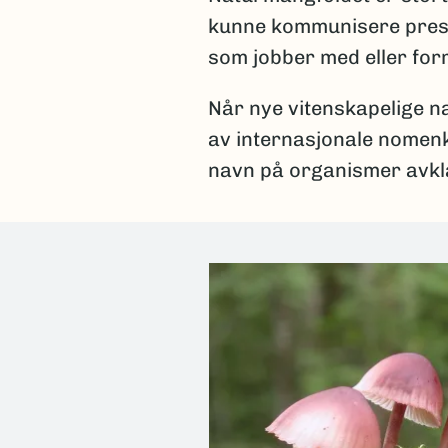
kunne kommunisere presist
som jobber med eller fo
Når nye vitenskapelige na
av internasjonale nomenkl
navn på organismer avkla