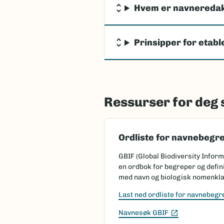
Hvem er navnereda
Prinsipper for etab
Ressurser for deg
Ordliste for navnebegr
GBIF (Global Biodiversity Inform
en ordbok for begreper og defin
med navn og biologisk nomenkla
Last ned ordliste for navnebegr
(Ekstern lenk
Navnesøk GBIF