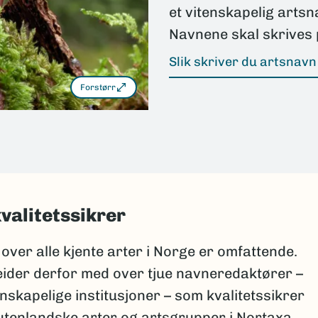
et vitenskapelig artsn
Navnene skal skrives 
Slik skriver du artsnavn 
Forstørr
valitetssikrer
 over alle kjente arter i Norge er omfattende.
der derfor med over tjue navneredaktører –
nskapelige institusjoner – som kvalitetssikrer
tenlandske arter og artsgrupper i Nortaxa.