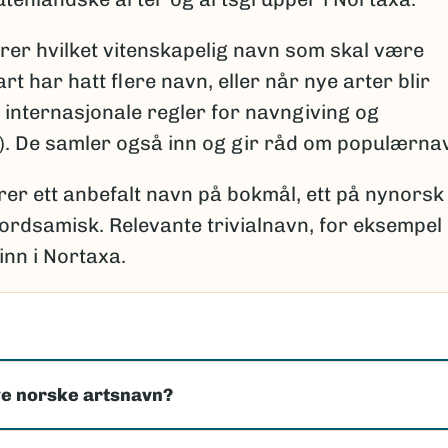
er hvilket vitenskapelig navn som skal være
rt har hatt flere navn, eller når nye arter blir
 internasjonale regler for navngiving og
i). De samler også inn og gir råd om populærna
er ett anbefalt navn på bokmål, ett på nynorsk
 nordsamisk. Relevante trivialnavn, for eksempel
inn i Nortaxa.
e norske artsnavn?