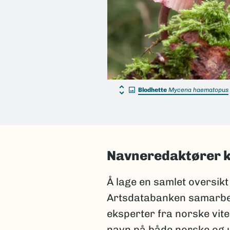
Blodhette
Mycena haematopus
Navneredaktører k
Å lage en samlet oversikt
Artsdatabanken samarbei
eksperter fra norske vite
navn på både norske og u