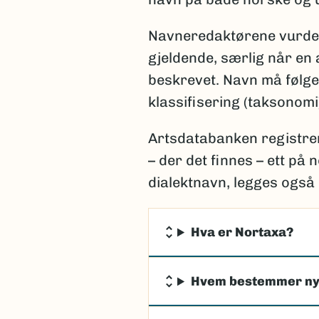
Navneredaktørene vurder
gjeldende, særlig når en a
beskrevet. Navn må følge
klassifisering (taksonom
Artsdatabanken registrer
– der det finnes – ett på
dialektnavn, legges også 
Hva er Nortaxa?
Hvem bestemmer ny