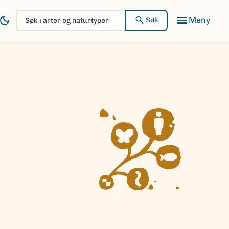
Søk
Søk
i
arter
og
naturtyper