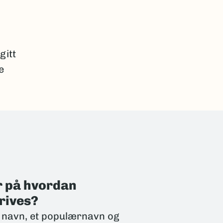
gitt
e
r på hvordan
rives?
er navn, et populærnavn og