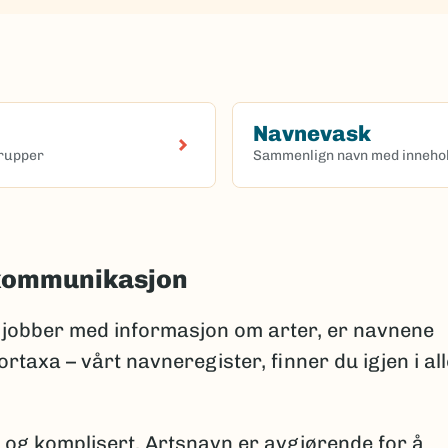
Navnevask
grupper
Sammenlign navn med innehol
(Ekstern lenke)
 kommunikasjon
jobber med informasjon om arter, er navnene
rtaxa – vårt navneregister, finner du igjen i all
 og komplisert. Artsnavn er avgjørende for å