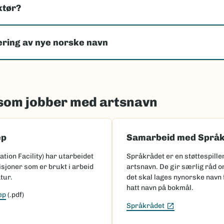
ktør?
lering av nye norske navn
 som jobber med artsnavn
ep
Samarbeid med Språk
ation Facility) har utarbeidet
Språkrådet er en støttespille
isjoner som er brukt i arbeid
artsnavn. De gir særlig råd om
tur.
det skal lages nynorske navn 
hatt navn på bokmål.
ep
(.pdf)
(Ekstern lenke)
Språkrådet
e)