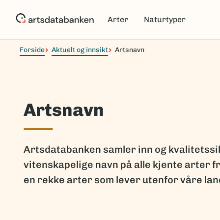
Hopp
til
Arter
Naturtyper
hovedinnhold
Forside
Aktuelt og innsikt
Artsnavn
Artsnavn
Artsdatabanken samler inn og kvalitetssi
vitenskapelige navn på alle kjente arter fr
en rekke arter som lever utenfor våre la