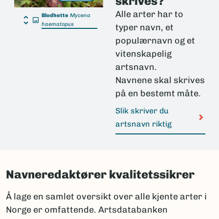
skrives?
Alle arter har to
Blodhette
Mycena
haematopus
typer navn, et
populærnavn og et
vitenskapelig
artsnavn.
Navnene skal skrives
på en bestemt måte.
Slik skriver du
artsnavn riktig
Navneredaktører kvalitetssikrer
Å lage en samlet oversikt over alle kjente arter i
Norge er omfattende. Artsdatabanken