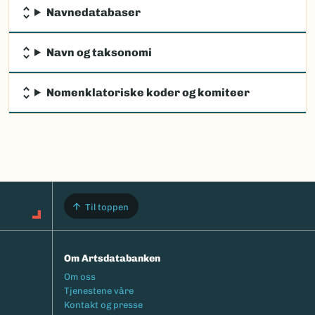
Navnedatabaser
Navn og taksonomi
Nomenklatoriske koder og komiteer
Til toppen
Om Artsdatabanken
Footermeny
Om oss
Tjenestene våre
Kontakt og presse