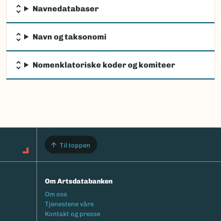
Navnedatabaser
Navn og taksonomi
Nomenklatoriske koder og komiteer
Til toppen
Om Artsdatabanken
Footermeny
Om oss
Tjenestene våre
Kontakt og presse