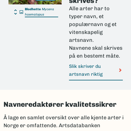
skrives?
Alle arter har to
Blodhette
Mycena
haematopus
typer navn, et
populærnavn og et
vitenskapelig
artsnavn.
Navnene skal skrives
på en bestemt måte.
Slik skriver du
artsnavn riktig
Navneredaktører kvalitetssikrer
Å lage en samlet oversikt over alle kjente arter i
Norge er omfattende. Artsdatabanken