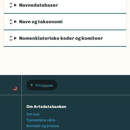
Navnedatabaser
Navn og taksonomi
Nomenklatoriske koder og komiteer
Til toppen
Om Artsdatabanken
Footermeny
Om oss
Tjenestene våre
Kontakt og presse