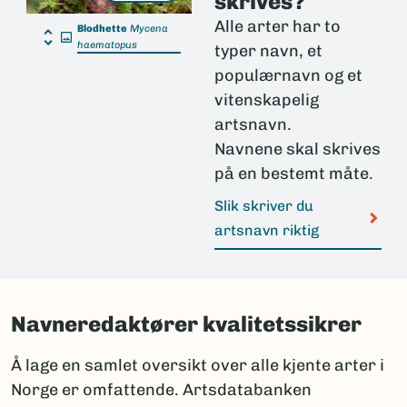
skrives?
Alle arter har to
Blodhette
Mycena
haematopus
typer navn, et
populærnavn og et
vitenskapelig
artsnavn.
Navnene skal skrives
på en bestemt måte.
Slik skriver du
artsnavn riktig
Navneredaktører kvalitetssikrer
Å lage en samlet oversikt over alle kjente arter i
Norge er omfattende. Artsdatabanken