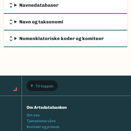
Navnedatabaser
Navn og taksonomi
Nomenklatoriske koder og komiteer
Til toppen
Om Artsdatabanken
Footermeny
Om oss
Tjenestene våre
Kontakt og presse