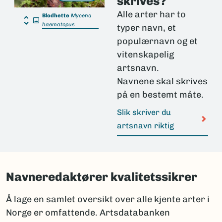
skrives?
Alle arter har to
Blodhette
Mycena
haematopus
typer navn, et
populærnavn og et
vitenskapelig
artsnavn.
Navnene skal skrives
på en bestemt måte.
Slik skriver du
artsnavn riktig
Navneredaktører kvalitetssikrer
Å lage en samlet oversikt over alle kjente arter i
Norge er omfattende. Artsdatabanken