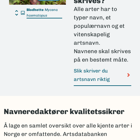
skrives?
Alle arter har to
Blodhette
Mycena
haematopus
typer navn, et
populærnavn og et
vitenskapelig
artsnavn.
Navnene skal skrives
på en bestemt måte.
Slik skriver du
artsnavn riktig
Navneredaktører kvalitetssikrer
Å lage en samlet oversikt over alle kjente arter i
Norge er omfattende. Artsdatabanken