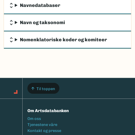
Navnedatabaser
Navn og taksonomi
Nomenklatoriske koder og komiteer
Til toppen
Om Artsdatabanken
Footermeny
Om oss
Tjenestene våre
Kontakt og presse