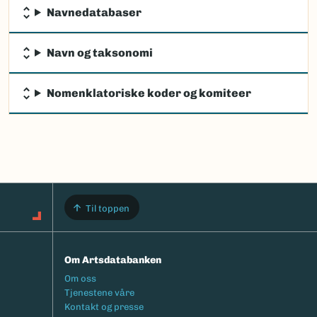
Navnedatabaser
Navn og taksonomi
Nomenklatoriske koder og komiteer
Til toppen
Om Artsdatabanken
Footermeny
Om oss
Tjenestene våre
Kontakt og presse