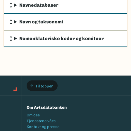
Navnedatabaser
Navn og taksonomi
Nomenklatoriske koder og komiteer
Til toppen
Om Artsdatabanken
Footermeny
Om oss
Tjenestene våre
Kontakt og presse