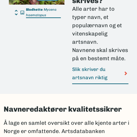
skrives?
Alle arter har to
Blodhette
Mycena
haematopus
typer navn, et
populærnavn og et
vitenskapelig
artsnavn.
Navnene skal skrives
på en bestemt måte.
Slik skriver du
artsnavn riktig
Navneredaktører kvalitetssikrer
Å lage en samlet oversikt over alle kjente arter i
Norge er omfattende. Artsdatabanken