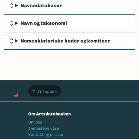
Navnedatabaser
Navn og taksonomi
Nomenklatoriske koder og komiteer
Til toppen
Om Artsdatabanken
Footermeny
Om oss
Tjenestene våre
Kontakt og presse