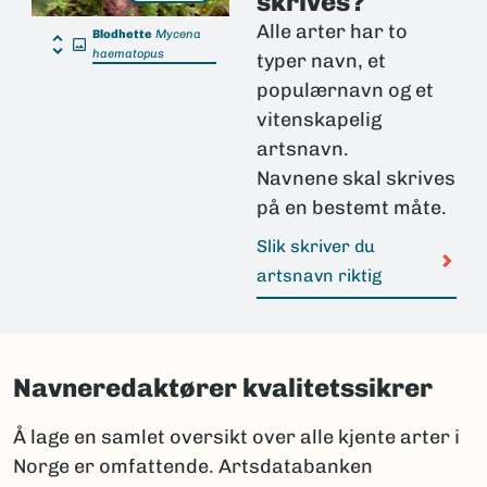
skrives?
Alle arter har to
Blodhette
Mycena
haematopus
typer navn, et
populærnavn og et
vitenskapelig
artsnavn.
Navnene skal skrives
på en bestemt måte.
Slik skriver du
artsnavn riktig
Navneredaktører kvalitetssikrer
Å lage en samlet oversikt over alle kjente arter i
Norge er omfattende. Artsdatabanken