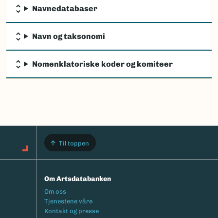
Navnedatabaser
Navn og taksonomi
Nomenklatoriske koder og komiteer
Til toppen
Om Artsdatabanken
Footermeny
Om oss
Tjenestene våre
Kontakt og presse