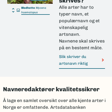
skrives?
Alle arter har to
Blodhette
Mycena
haematopus
typer navn, et
populærnavn og et
vitenskapelig
artsnavn.
Navnene skal skrives
på en bestemt måte.
Slik skriver du
artsnavn riktig
Navneredaktører kvalitetssikrer
Å lage en samlet oversikt over alle kjente arter i
Norge er omfattende. Artsdatabanken