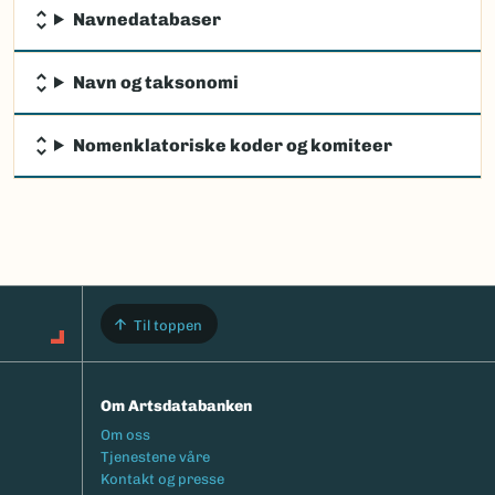
Navnedatabaser
Navn og taksonomi
Nomenklatoriske koder og komiteer
Til toppen
Om Artsdatabanken
Footermeny
Om oss
Tjenestene våre
Kontakt og presse