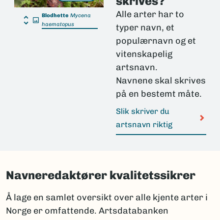
skrives?
Alle arter har to
Blodhette
Mycena
haematopus
typer navn, et
populærnavn og et
vitenskapelig
artsnavn.
Navnene skal skrives
på en bestemt måte.
Slik skriver du
artsnavn riktig
Navneredaktører kvalitetssikrer
Å lage en samlet oversikt over alle kjente arter i
Norge er omfattende. Artsdatabanken