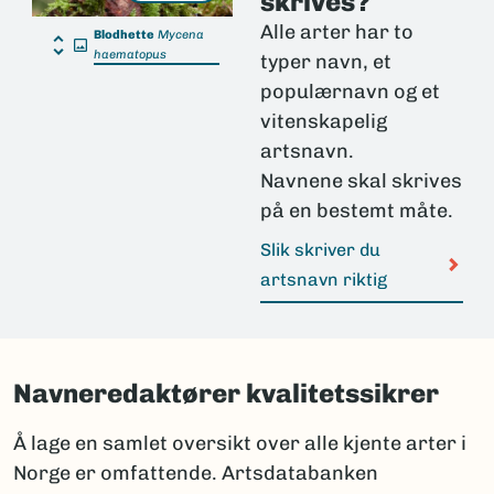
skrives?
Alle arter har to
Blodhette
Mycena
haematopus
typer navn, et
populærnavn og et
vitenskapelig
artsnavn.
Navnene skal skrives
på en bestemt måte.
Slik skriver du
artsnavn riktig
Navneredaktører kvalitetssikrer
Å lage en samlet oversikt over alle kjente arter i
Norge er omfattende. Artsdatabanken