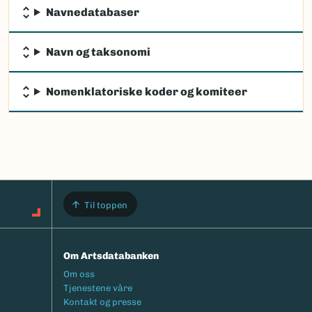
Navnedatabaser
Navn og taksonomi
Nomenklatoriske koder og komiteer
Til toppen
Om Artsdatabanken
Footermeny
Om oss
Tjenestene våre
Kontakt og presse