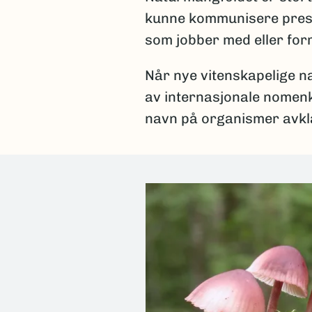
kunne kommunisere presist
som jobber med eller fo
Når nye vitenskapelige na
av internasjonale nomenkl
navn på organismer avkla