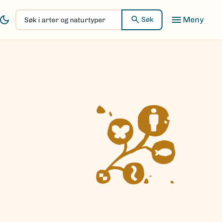
Søk
Søk
i
arter
og
naturtyper