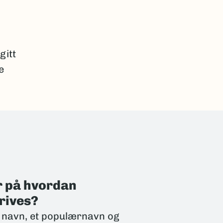
gitt
e
r på hvordan
rives?
er navn, et populærnavn og