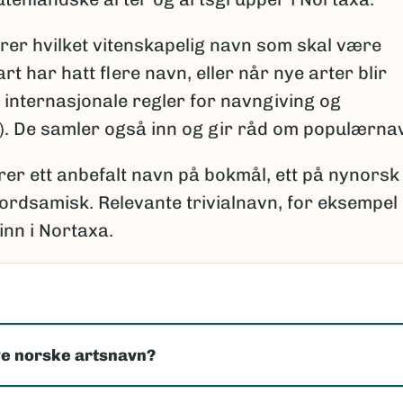
er hvilket vitenskapelig navn som skal være
rt har hatt flere navn, eller når nye arter blir
 internasjonale regler for navngiving og
i). De samler også inn og gir råd om populærna
er ett anbefalt navn på bokmål, ett på nynorsk
 nordsamisk. Relevante trivialnavn, for eksempel
inn i Nortaxa.
e norske artsnavn?