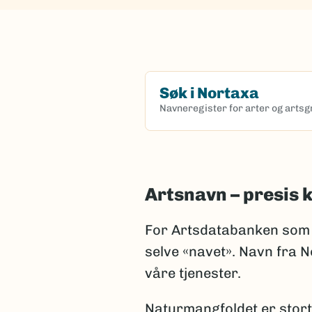
Søk i Nortaxa
Navneregister for arter og arts
(Ekstern lenke)
Artsnavn – presis
For Artsdatabanken som 
selve «navet». Navn fra No
våre tjenester.
Naturmangfoldet er stort