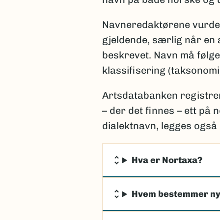
Navneredaktørene vurder
gjeldende, særlig når en a
beskrevet. Navn må følge
klassifisering (taksonom
Artsdatabanken registrer
– der det finnes – ett på
dialektnavn, legges også 
Hva er Nortaxa?
Hvem bestemmer ny