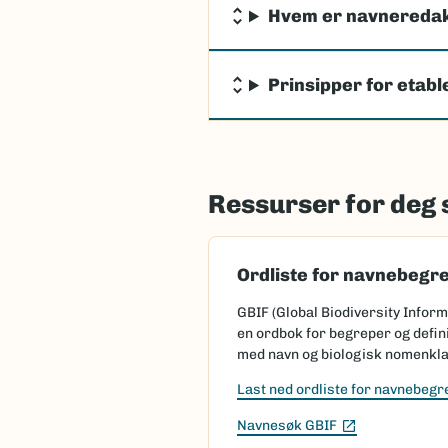
Hvem er navnereda
Prinsipper for etab
Ressurser for deg
Ordliste for navnebegr
GBIF (Global Biodiversity Inform
en ordbok for begreper og defin
med navn og biologisk nomenkla
Last ned ordliste for navnebegr
(Ekstern lenk
Navnesøk GBIF