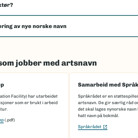
ktør?
lering av nye norske navn
 som jobber med artsnavn
ep
Samarbeid med Språk
ation Facility) har utarbeidet
Språkrådet er en støttespille
isjoner som er brukt i arbeid
artsnavn. De gir særlig råd om
tur.
det skal lages nynorske navn 
hatt navn på bokmål.
ep
(.pdf)
(Ekstern lenke)
Språkrådet
e)