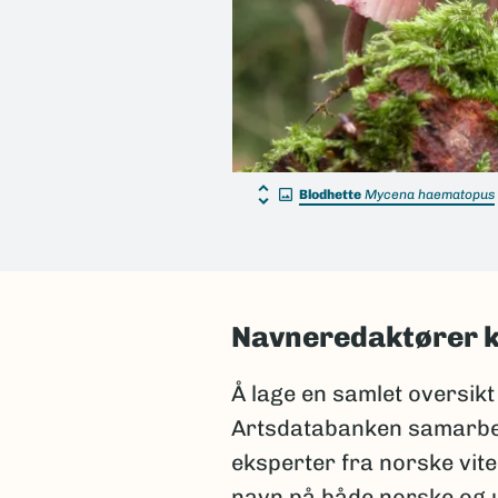
Blodhette
Mycena haematopus
Navneredaktører k
Å lage en samlet oversikt
Artsdatabanken samarbei
eksperter fra norske vite
navn på både norske og u