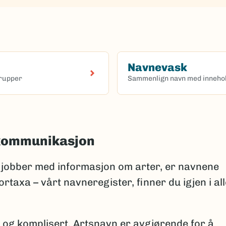
Navnevask
grupper
Sammenlign navn med innehol
(Ekstern lenke)
 kommunikasjon
jobber med informasjon om arter, er navnene
rtaxa – vårt navneregister, finner du igjen i all
 og komplisert. Artsnavn er avgjørende for å