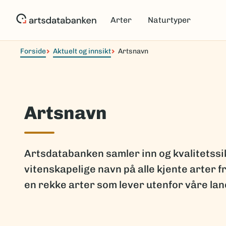
Hopp
til
Arter
Naturtyper
hovedinnhold
Forside
Aktuelt og innsikt
Artsnavn
Artsnavn
Artsdatabanken samler inn og kvalitetssi
vitenskapelige navn på alle kjente arter fr
en rekke arter som lever utenfor våre la