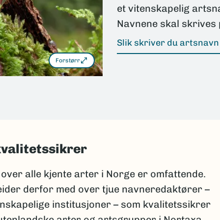
et vitenskapelig artsn
Navnene skal skrives 
Slik skriver du artsnavn 
Forstørr
valitetssikrer
 over alle kjente arter i Norge er omfattende.
der derfor med over tjue navneredaktører –
nskapelige institusjoner – som kvalitetssikrer
tenlandske arter og artsgrupper i Nortaxa.