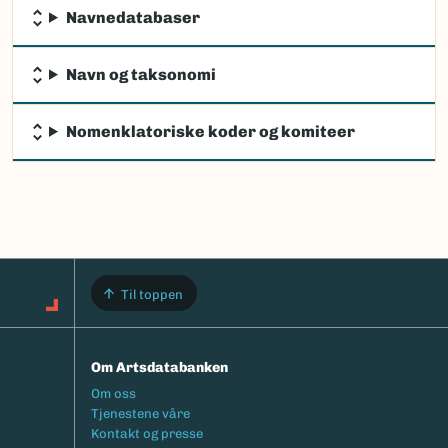
Navnedatabaser
Navn og taksonomi
Nomenklatoriske koder og komiteer
Til toppen
Om Artsdatabanken
Footermeny
Om oss
Tjenestene våre
Kontakt og presse