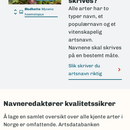
skrives?
Alle arter har to
Blodhette
Mycena
haematopus
typer navn, et
populærnavn og et
vitenskapelig
artsnavn.
Navnene skal skrives
på en bestemt måte.
Slik skriver du
artsnavn riktig
Navneredaktører kvalitetssikrer
Å lage en samlet oversikt over alle kjente arter i
Norge er omfattende. Artsdatabanken