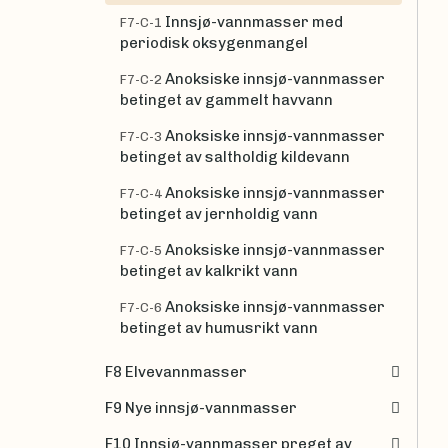
Innsjø-vannmasser med
F7-C-1
periodisk oksygenmangel
Anoksiske innsjø-vannmasser
F7-C-2
betinget av gammelt havvann
Anoksiske innsjø-vannmasser
F7-C-3
betinget av saltholdig kildevann
Anoksiske innsjø-vannmasser
F7-C-4
betinget av jernholdig vann
Anoksiske innsjø-vannmasser
F7-C-5
betinget av kalkrikt vann
Anoksiske innsjø-vannmasser
F7-C-6
betinget av humusrikt vann
F8 Elvevannmasser
F9 Nye innsjø-vannmasser
F10 Innsjø-vannmasser preget av