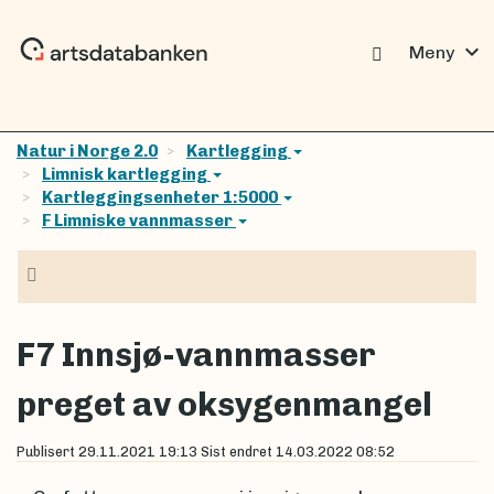
expand_more
Meny
Natur i Norge 2.0
Kartlegging
Limnisk kartlegging
Kartleggingsenheter 1:5000
F Limniske vannmasser
Navigasjon
F7 Innsjø-vannmasser
preget av oksygenmangel
Publisert
29.11.2021 19:13
Sist endret
14.03.2022 08:52