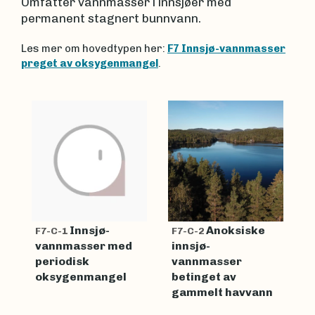
Omfatter vannmasser i innsjøer med
permanent stagnert bunnvann.
Les mer om hovedtypen her:
F7 Innsjø-vannmasser
preget av oksygenmangel
.
Innsjø-
Anoksiske
F7-C-1
F7-C-2
vannmasser med
innsjø-
periodisk
vannmasser
oksygenmangel
betinget av
gammelt havvann