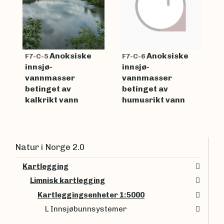
Anoksiske
Anoksiske
F7-C-5
F7-C-6
innsjø-
innsjø-
vannmasser
vannmasser
betinget av
betinget av
kalkrikt vann
humusrikt vann
Natur i Norge 2.0
Kartlegging
Limnisk kartlegging
Kartleggingsenheter 1:5000
L Innsjøbunnsystemer