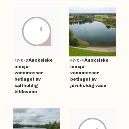
Anoksiske
Anoksiske
F7-C-3
F7-C-4
innsjø-
innsjø-
vannmasser
vannmasser
betinget av
betinget av
saltholdig
jernholdig vann
kildevann