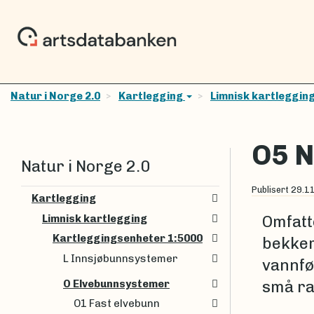
Natur i Norge 2.0
Kartlegging
Limnisk kartleggin
O5 N
Natur i Norge 2.0
Publisert
29.1
Kartlegging
Limnisk kartlegging
Omfatt
Kartleggingsenheter 1:5000
bekker
L Innsjøbunnsystemer
vannfø
O Elvebunnsystemer
små ra
O1 Fast elvebunn