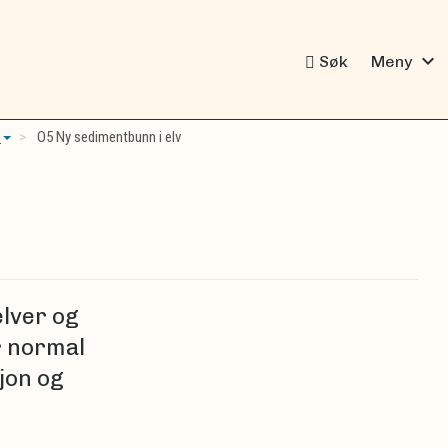
expand_more
Søk
Meny
r
O5 Ny sedimentbunn i elv
elver og
r normal
jon og