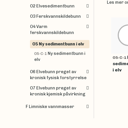
Les mer o
O2 Elvesedimentbunn
O3 Ferskvannskildebunn
O4 Varm
ferskvannskildebunn
O5 Ny sedimentbunn i elv
Ny sedimentbunn i
O5-C-1
O5-C-1
elv
sedim
i elv
O6 Elvebunn preget av
kronisk fysisk forstyrrelse
O7 Elvebunn preget av
kronisk kjemisk påvirkning
F Limniske vannmasser