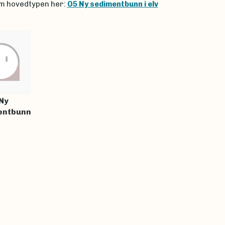
m hovedtypen her:
O5 Ny sedimentbunn i elv
Ny
entbunn