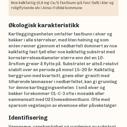
Noe kalkfattig (0,9 mg Ca/l) fastbunn (på fast fjell) i klar og
roligflytende elv i Atna i Folldal kommune
Økologisk karakteristikk
Kartleggingsenheten omfatter fastbunn i elver og
bekker i alle størrelser, med liten helning og som
enten renner gjennom et nedbørfelt dominert av noe
kalkfattig fast fjell eller noe kalkfattig substrat med
kornstørrelsesdiameter større enn det en 10-
årsflom greier å flytte på. Substratet er altså relativt
stabilt over en periode på minst 15–20 år. Kalkfattig
berggrunn med kvartsitt, gneis eller granitt med
tilhørende løsmasser i nedbørfeltet, kan gi grunnlag
for denne kartleggingsenheten. I små elver og
bekker forekommer O1-C-3 ofte i mosaikk eller
sammensatt med O2 Elvesedimentbunn. Ofte med
sparsom vegetasjon av elvemose eller påvekstalger.
Identifisering
Vannprøve, vannhastighet og vurdering av substrat