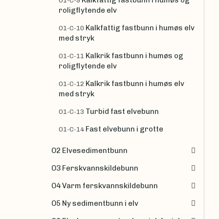
Kalkfattig fastbunn i humøs og
O1-C-9
roligflytende elv
Kalkfattig fastbunn i humøs elv
O1-C-10
med stryk
Kalkrik fastbunn i humøs og
O1-C-11
roligflytende elv
Kalkrik fastbunn i humøs elv
O1-C-12
med stryk
Turbid fast elvebunn
O1-C-13
Fast elvebunn i grotte
O1-C-14
O2 Elvesedimentbunn
O3 Ferskvannskildebunn
O4 Varm ferskvannskildebunn
O5 Ny sedimentbunn i elv