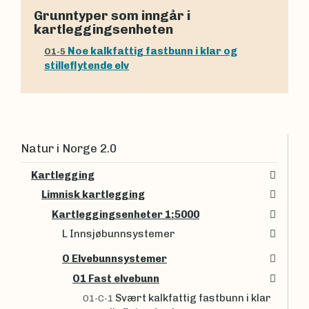
Grunntyper som inngår i
kartleggingsenheten
Noe kalkfattig fastbunn i klar og
O1-5
stilleflytende elv
Natur i Norge 2.0
Kartlegging
Limnisk kartlegging
Kartleggingsenheter 1:5000
L Innsjøbunnsystemer
O Elvebunnsystemer
O1 Fast elvebunn
Svært kalkfattig fastbunn i klar
O1-C-1