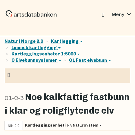
expand_more
Meny
Natur i Norge 2.0
Kartlegging
Limnisk kartlegging
Kartleggingsenheter 1:5000
O Elvebunnsystemer
O1 Fast elvebunn
Navigasjon
Noe kalkfattig fastbunn
O1-C-3
i klar og roligflytende elv
Kartleggingsenhet
i
Natursystem
NA
NiN 2.0