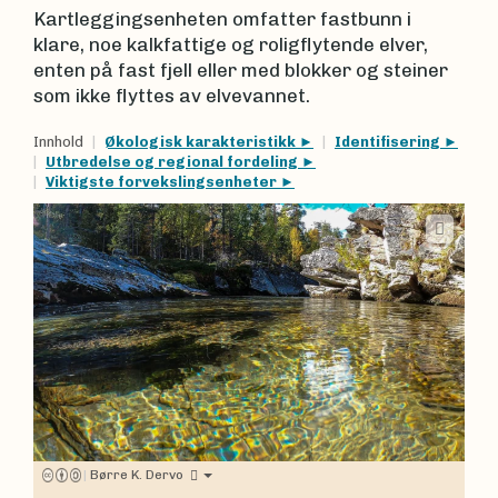
Kartleggingsenheten omfatter fastbunn i
klare, noe kalkfattige og roligflytende elver,
enten på fast fjell eller med blokker og steiner
som ikke flyttes av elvevannet.
Innhold
Økologisk karakteristikk
Identifisering
Utbredelse og regional fordeling
Viktigste forvekslingsenheter
|
Børre K. Dervo