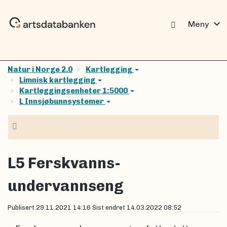
expand_more
Meny
Natur i Norge 2.0
Kartlegging
Limnisk kartlegging
Kartleggingsenheter 1:5000
L Innsjøbunnsystemer
Navigasjon
L5 Ferskvanns-
undervannseng
Publisert
29.11.2021 14:16
Sist endret
14.03.2022 08:52