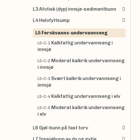
L3 Afotisk (dyp) innsjø-sedimentbunn
L4 Helofyttsump
L5 Ferskvanns-undervannseng
Kalkfattig undervannseng i
L5-C-1
innsjø
Moderat kalkrik undervannseng
L5-C-2
i innsjø
Svært kalkrik undervannseng i
L5-C-3
innsjø
Kalkfattig undervannseng i elv
L5-C-4
Moderat kalkrik undervannseng
L5-C-5
i elv
L6 Gjøl-bunn på fast torv
L7 Innsjøbunn av dy og gytje