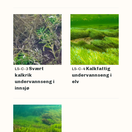
Svært
Kalkfattig
L5-C-3
L5-C-4
kalkrik
undervannseng i
undervannseng i
elv
innsjø