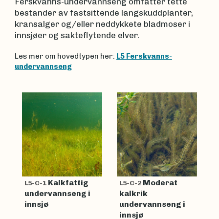
Ferskvanns-undervannseng omfatter tette
bestander av fastsittende langskuddplanter,
kransalger og/eller neddykkete bladmoser i
innsjøer og sakteflytende elver.
Les mer om hovedtypen her:
L5 Ferskvanns-
undervannseng
Kalkfattig
Moderat
L5-C-1
L5-C-2
undervannseng i
kalkrik
innsjø
undervannseng i
innsjø