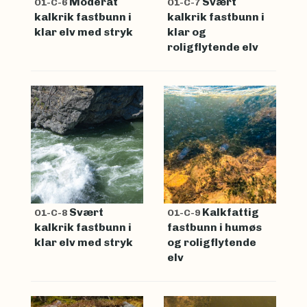
Moderat
Svært
O1-C-6
O1-C-7
kalkrik fastbunn i
kalkrik fastbunn i
klar elv med stryk
klar og
roligflytende elv
Svært
Kalkfattig
O1-C-8
O1-C-9
kalkrik fastbunn i
fastbunn i humøs
klar elv med stryk
og roligflytende
elv