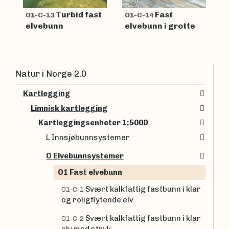
Turbid fast
Fast
O1-C-13
O1-C-14
elvebunn
elvebunn i grotte
Natur i Norge 2.0
Kartlegging
Limnisk kartlegging
Kartleggingsenheter 1:5000
L Innsjøbunnsystemer
O Elvebunnsystemer
O1 Fast elvebunn
Svært kalkfattig fastbunn i klar
O1-C-1
og roligflytende elv
Svært kalkfattig fastbunn i klar
O1-C-2
elv med stryk