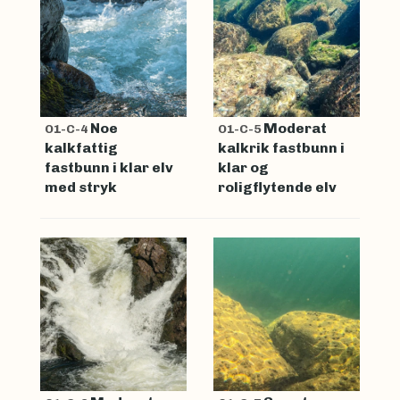
Noe
Moderat
O1-C-4
O1-C-5
kalkfattig
kalkrik fastbunn i
fastbunn i klar elv
klar og
med stryk
roligflytende elv