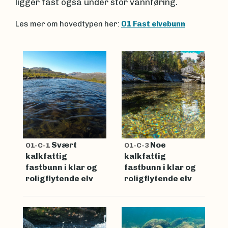
ligger fast også under stor vannføring.
Les mer om hovedtypen her:
O1 Fast elvebunn
Svært
Noe
O1-C-1
O1-C-3
kalkfattig
kalkfattig
fastbunn i klar og
fastbunn i klar og
roligflytende elv
roligflytende elv