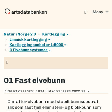
expand_more
Meny
Natur i Norge 2.0
Kartlegging
Limnisk kartlegging
Kartleggingsenheter 1:5000
O Elvebunnsystemer
Navigasjon
O1 Fast elvebunn
Publisert
29.11.2021 18:41
Sist endret
14.03.2022 08:52
Omfatter elvebunn med stabilt bunnsubstrat
slik som fast fjell eller stein- og blokkbunn som