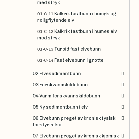
med stryk
Kalkrik fastbunn i humøs og
O1-C-11
roligflytende elv
Kalkrik fastbunn i humøs elv
O1-C-12
med stryk
Turbid fast elvebunn
O1-C-13
Fast elvebunn i grotte
O1-C-14
O2 Elvesedimentbunn
O3 Ferskvannskildebunn
O4 Varm ferskvannskildebunn
O5 Ny sedimentbunn i elv
O6 Elvebunn preget av kronisk fysisk
forstyrrelse
O7 Elvebunn preget av kronisk kjemisk