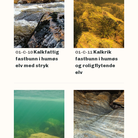
Kalkfattig
Kalkrik
O1-C-10
O1-C-11
fastbunn i humøs
fastbunn i humøs
elv med stryk
og roligflytende
elv