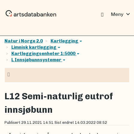
expand_more
Meny
Natur i Norge 2.0
Kartlegging
Limnisk kartlegging
Kartleggingsenheter 1:5000
L Innsjøbunnsystemer
Navigasjon
L12 Semi-naturlig eutrof
innsjøbunn
Publisert
29.11.2021 14:51
Sist endret
14.03.2022 08:52