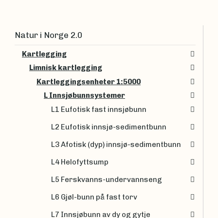
Natur i Norge 2.0
Kartlegging
Limnisk kartlegging
Kartleggingsenheter 1:5000
L Innsjøbunnsystemer
L1 Eufotisk fast innsjøbunn
L2 Eufotisk innsjø-sedimentbunn
L3 Afotisk (dyp) innsjø-sedimentbunn
L4 Helofyttsump
L5 Ferskvanns-undervannseng
L6 Gjøl-bunn på fast torv
L7 Innsjøbunn av dy og gytje