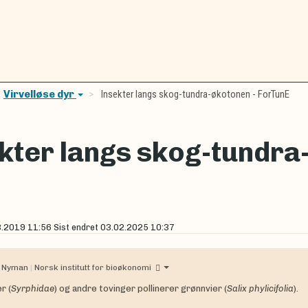
Virvelløse dyr
Insekter langs skog-tundra-økotonen - ForTunE
kter langs skog-tundra
8.2019 11:56
Sist endret
03.02.2025 10:37
 Nyman
|
Norsk institutt for bioøkonomi
r (
Syrphidae
) og andre tovinger pollinerer grønnvier (
Salix phylicifolia
).