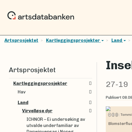
Artsprosjektet
Kartleggingsprosjekter
Land
Inse
Artsprosjektet
27-19
Kartleggingsprosjekter
Hav
Publisert
08.0
Land
Virvelløse dyr
|
Tommi
ICHNOR – Ei undersøking av
Blomsterflue
utvalde underfamiliar av
Darwinvepsar i Noreg