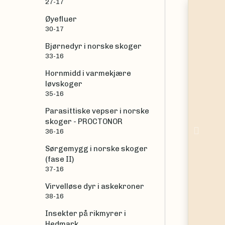
27-17
|
To
Øyefluer
30-17
Bjørnedyr i norske skoger
33-16
Hornmidd i varmekjære
løvskoger
35-16
Parasittiske vepser i norske
skoger - PROCTONOR
Prev
36-16
Sørgemygg i norske skoger
(fase II)
37-16
Virvelløse dyr i askekroner
38-16
Insekter på rikmyrer i
Hedmark