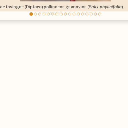
Innsamling av insekter på Varangerhalvøya.