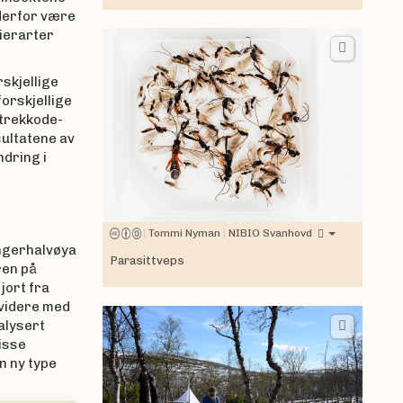
 derfor være
ierarter
skjellige
orskjellige
strekkode-
sultatene av
ndring i
|
Tommi Nyman
|
NIBIO Svanhovd
angerhalvøya
Parasittveps
ren på
jort fra
 videre med
alysert
isse
en ny type