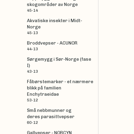
skogområder av Norge
45-14
Akvatiske insekter i Midt-
Norge
45-13
Broddvepser - ACUNOR
44-13
Sørgemygg i Sør-Norge (fase
I)
43-13
Fåbørstemarker - et nærmere
blikk på familien
Enchytraeidae
53-12
Små nebbmunner og
deres parasittvepser
60-12
Gallvepser - NORCYN