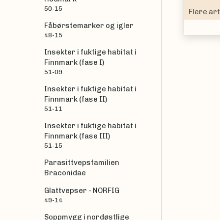
50-15
ter tovinger (Diptera) pollinerer grønnvier (
Salix phylicifolia
).
Fåbørstemarker og igler
48-15
Insekter i fuktige habitat i
Finnmark (fase I)
51-09
Insekter i fuktige habitat i
Finnmark (fase II)
51-11
Insekter i fuktige habitat i
Finnmark (fase III)
51-15
Parasittvepsfamilien
Braconidae
Glattvepser - NORFIG
49-14
Soppmygg i nordøstlige