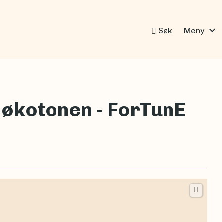
expand_more
Søk
Meny
-økotonen - ForTunE