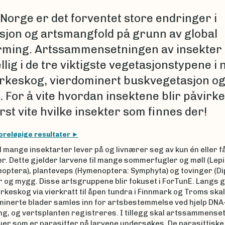
-Norge er det forventet store endringer i
sjon og artsmangfold på grunn av global
ming. Artssammensetningen av insekter 
llig i de tre viktigste vegetasjonstypene i 
jørkeskog, vierdominert buskvegetasjon o
 For å vite hvordan insektene blir påvirke
st vite hvilke insekter som finnes der!
oreløpige resultater
l mange insektarter lever på og livnærer seg av kun én eller f
r. Dette gjelder larvene til mange sommerfugler og møll (Lepi
leoptera), planteveps (Hymenoptera: Symphyta) og tovinger (Di
er og mygg. Disse artsgruppene blir fokuset i ForTunE. Langs 
jørkeskog via vierkratt til åpen tundra i Finnmark og Troms skal
 minerte blader samles inn for artsbestemmelse ved hjelp DNA
ng, og vertsplanten registreres. I tillegg skal artssammense
uer som er parasitter på larvene undersøkes. De parasittiske