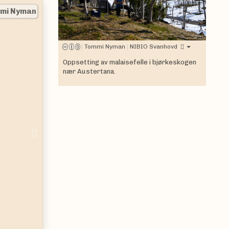
|
Tommi Nyman
|
Tommi Nyman
|
NIBIO Svanhovd
Oppsetting av malaisefelle i bjørkeskogen
nær Austertana.
Next