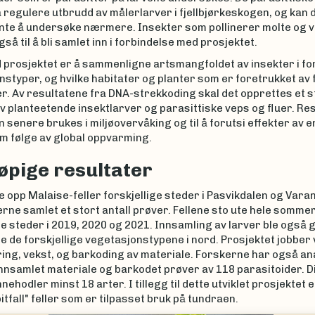
 å regulere utbrudd av målerlarver i fjellbjørkeskogen, og kan
nte å undersøke nærmere. Insekter som pollinerer molte og v
å til å bli samlet inn i forbindelse med prosjektet.
prosjektet er å sammenligne artsmangfoldet av insekter i for
styper, og hvilke habitater og planter som er foretrukket av f
r. Av resultatene fra DNA-strekkoding skal det opprettes et 
av planteetende insektlarver og parasittiske veps og fluer. Re
n senere brukes i miljøovervåking og til å forutsi effekter av e
m følge av global oppvarming.
øpige resultater
e opp Malaise-feller forskjellige steder i Pasvikdalen og Var
rne samlet et stort antall prøver. Fellene sto ute hele somme
ge steder i 2019, 2020 og 2021. Innsamling av larver ble også g
ge de forskjellige vegetasjonstypene i nord. Prosjektet jobber
ring, vekst, og barkoding av materiale. Forskerne har også an
innsamlet materiale og barkodet prøver av 118 parasitoider. D
nehodler minst 18 arter. I tillegg til dette utviklet prosjektet 
tfall" feller som er tilpasset bruk på tundraen.