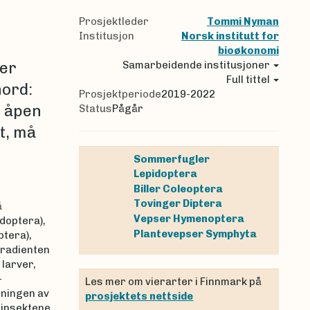
Prosjektleder
Tommi Nyman
Institusjon
Norsk institutt for
bioøkonomi
er
Samarbeidende institusjoner
Full tittel
nord:
Prosjektperiode
2019-2022
g åpen
Status
Pågår
t, må
Sommerfugler
Lepidoptera
Biller
Coleoptera
Tovinger
Diptera
å
Vepser
Hymenoptera
doptera),
Plantevepser
Symphyta
ptera),
gradienten
 larver,
-
Les mer om vierarter i Finnmark på
tningen av
prosjektets nettside
 insektene