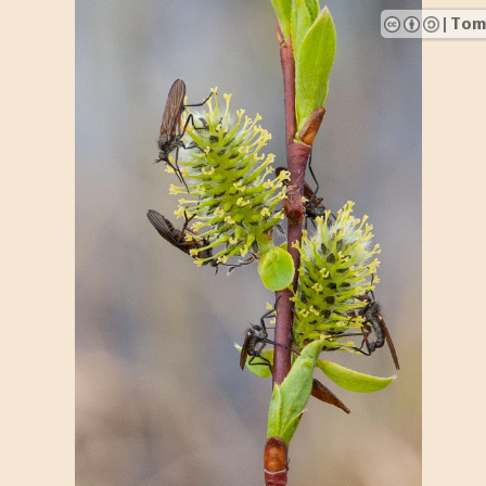
mmi Nyman
ious