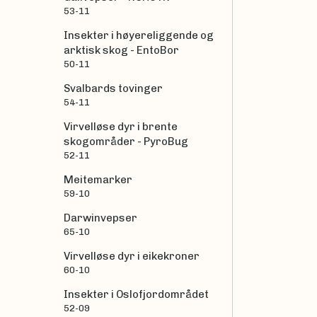
53-11
Insekter i høyereliggende og
arktisk skog - EntoBor
50-11
Svalbards tovinger
54-11
Virvelløse dyr i brente
skogområder - PyroBug
52-11
Meitemarker
59-10
Darwinvepser
65-10
Virvelløse dyr i eikekroner
60-10
Insekter i Oslofjordområdet
52-09