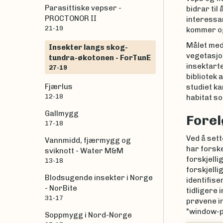
Parasittiske vepser -
bidrar til
PROCTONOR II
interessa
21-19
kommer ogs
Målet med 
Insekter langs skog-
vegetasjon
tundra-økotonen - ForTunE
insektarte
27-19
bibliotek 
Fjærlus
studiet ka
12-18
habitat so
Gallmygg
Forel
17-18
Ved å sett
Vannmidd, fjærmygg og
har forske
sviknott - Water M&M
forskjelli
13-18
forskjelli
Blodsugende insekter i Norge
identifise
- NorBite
tidligere 
31-17
prøvene in
"window-pi
Soppmygg i Nord-Norge