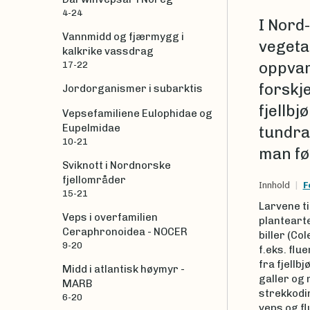
4-24
I Nord
Vannmidd og fjærmygg i
vegeta
kalkrike vassdrag
oppvar
17-22
forskje
Jordorganismer i subarktis
fjellb
Vepsefamiliene Eulophidae og
Eupelmidae
tundra.
10-21
man før
Sviknott i Nordnorske
fjellområder
Innhold
F
15-21
Larvene ti
Veps i overfamilien
plantearte
Ceraphronoidea - NOCER
biller (Co
9-20
f.eks. flu
fra fjellb
Midd i atlantisk høymyr -
galler og
MARB
strekkodi
6-20
veps og fl