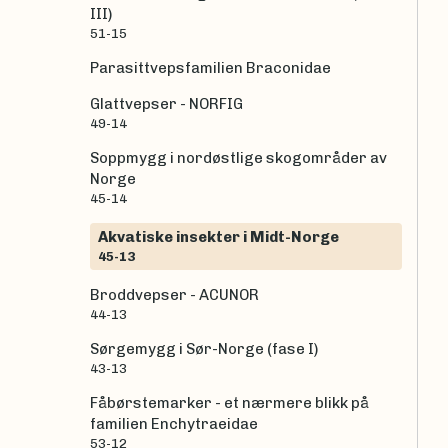
III)
51-15
Parasittvepsfamilien Braconidae
Glattvepser - NORFIG
49-14
Soppmygg i nordøstlige skogområder av
Norge
45-14
Akvatiske insekter i Midt-Norge
45-13
Broddvepser - ACUNOR
44-13
Sørgemygg i Sør-Norge (fase I)
43-13
Fåbørstemarker - et nærmere blikk på
familien Enchytraeidae
53-12