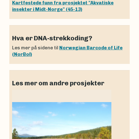
Kartfestede funn fra prosjektet "Akvatiske
insekter i Midt-Norge" (45-13)
Hva er DNA-strekkoding?
Les mer på sidene til
Norwegian Barcode of Life
(NorBol)
Les mer om andre prosjekter