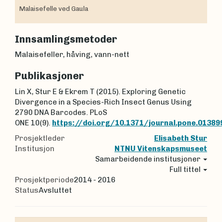
Malaisefelle ved Gaula
Innsamlingsmetoder
Malaisefeller, håving, vann-nett
Publikasjoner
Lin X, Stur E & Ekrem T (2015). Exploring Genetic
Divergence in a Species-Rich Insect Genus Using
2790 DNA Barcodes. PLoS
ONE 10(9).
https://doi.org/10.1371/journal.pone.01389
Prosjektleder
Elisabeth Stur
Institusjon
NTNU Vitenskapsmuseet
Samarbeidende institusjoner
Full tittel
Prosjektperiode
2014 - 2016
Status
Avsluttet