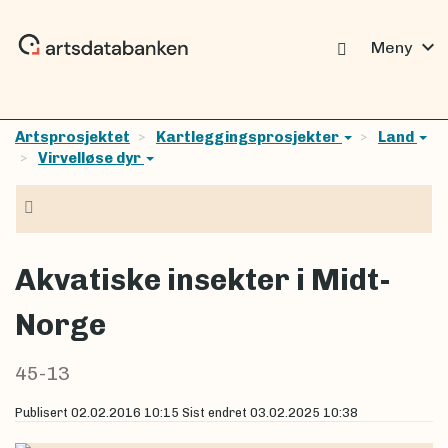
expand_more
Meny
Artsprosjektet
Kartleggingsprosjekter
Land
Virvelløse dyr
Navigasjon
Akvatiske insekter i Midt-
Norge
45-13
Publisert
02.02.2016 10:15
Sist endret
03.02.2025 10:38