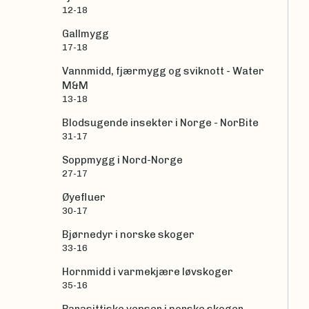
12-18
Gallmygg
17-18
Vannmidd, fjærmygg og sviknott - Water
M&M
13-18
Blodsugende insekter i Norge - NorBite
31-17
Soppmygg i Nord-Norge
27-17
Øyefluer
30-17
Bjørnedyr i norske skoger
33-16
Hornmidd i varmekjære løvskoger
35-16