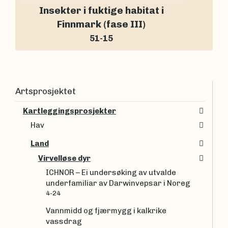
Insekter i fuktige habitat i
Finnmark (fase III)
51-15
Artsprosjektet
Kartleggingsprosjekter
Hav
Land
Virvelløse dyr
ICHNOR – Ei undersøking av utvalde
underfamiliar av Darwinvepsar i Noreg
4-24
Vannmidd og fjærmygg i kalkrike
vassdrag