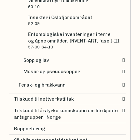
Virvelløse dyr i eikekroner
60-10
Insekter i Oslofjordområdet
52-09
Entomologiske inventeringer i tørre
og åpne områder. INVENT-ART, fase I-III
57-09, 64-10
Sopp og lav
Moser og pseudosopper
Fersk- og brakkvann
Tilskudd til nettverkstiltak
Tilskudd til å styrke kunnskapen om lite kjente
artsgrupper i Norge
Rapportering