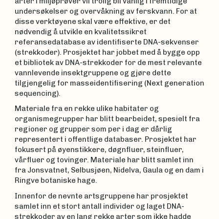
arter i miljøprøver vil trolig bli vanlig i fremtidige
undersøkelser og overvåkning av ferskvann. For at
disse verktøyene skal være effektive, er det
nødvendig å utvikle en kvalitetssikret
referansedatabase av identifiserte DNA-sekvenser
(strekkoder). Prosjektet har jobbet med å bygge opp
et bibliotek av DNA-strekkoder for de mest relevante
vannlevende insektgruppene og gjøre dette
tilgjengelig for masseidentifisering (Next generation
sequencing).
Materiale fra en rekke ulike habitater og
organismegrupper har blitt bearbeidet, spesielt fra
regioner og grupper som per i dag er dårlig
representert i offentlige databaser. Prosjektet har
fokusert på øyenstikkere, døgnfluer, steinfluer,
vårfluer og tovinger. Materiale har blitt samlet inn
fra Jonsvatnet, Selbusjøen, Nidelva, Gaula og en dam i
Ringve botaniske hage.
Innenfor de nevnte artsgruppene har prosjektet
samlet inn et stort antall individer og laget DNA-
strekkoder av en lang rekke arter som ikke hadde