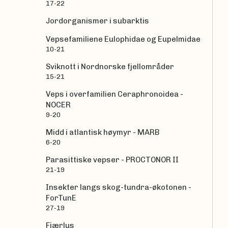
17-22
Jordorganismer i subarktis
Vepsefamiliene Eulophidae og Eupelmidae
10-21
Sviknott i Nordnorske fjellområder
15-21
Veps i overfamilien Ceraphronoidea -
NOCER
9-20
Midd i atlantisk høymyr - MARB
6-20
Parasittiske vepser - PROCTONOR II
21-19
Insekter langs skog-tundra-økotonen -
ForTunE
27-19
Fjærlus