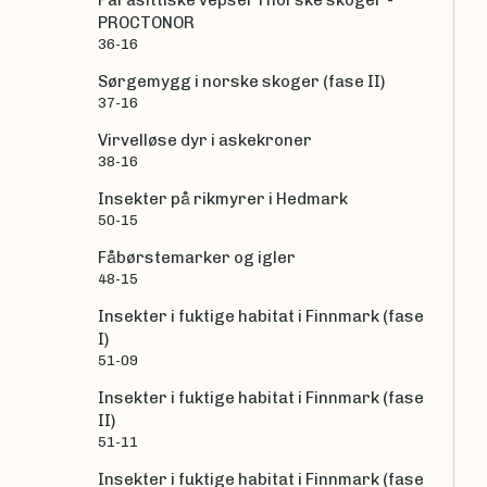
Parasittiske vepser i norske skoger -
PROCTONOR
36-16
Sørgemygg i norske skoger (fase II)
37-16
Virvelløse dyr i askekroner
38-16
Insekter på rikmyrer i Hedmark
50-15
Fåbørstemarker og igler
48-15
Insekter i fuktige habitat i Finnmark (fase
I)
51-09
Insekter i fuktige habitat i Finnmark (fase
II)
51-11
Insekter i fuktige habitat i Finnmark (fase