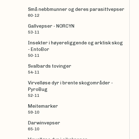
Små nebbmunner og deres parasittvepser
60-12
Gallvepser - NORCYN
53-11
Insekter i høyereliggende og arktisk skog
- EntoBor
50-11
Svalbards tovinger
54-11
Virvelløse dyr i brente skogområder -
PyroBug
52-11
Meitemarker
59-10
Darwinvepser
65-10