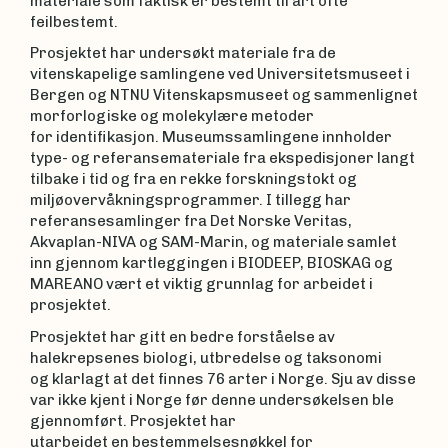
materiale som faktisk er bestemt til art ofte
feilbestemt.
Prosjektet har undersøkt materiale fra de
vitenskapelige samlingene ved Universitetsmuseet i
Bergen og NTNU Vitenskapsmuseet og sammenlignet
morforlogiske og molekylære metoder
for identifikasjon. Museumssamlingene innholder
type- og referansemateriale fra ekspedisjoner langt
tilbake i tid og fra en rekke forskningstokt og
miljøovervåkningsprogrammer. I tillegg har
referansesamlinger fra Det Norske Veritas,
Akvaplan-NIVA og SAM-Marin, og materiale samlet
inn gjennom kartleggingen i BIODEEP, BIOSKAG og
MAREANO vært et viktig grunnlag for arbeidet i
prosjektet.
Prosjektet har gitt en bedre forståelse av
halekrepsenes biologi, utbredelse og taksonomi
og klarlagt at det finnes 76 arter i Norge. Sju av disse
var ikke kjent i Norge før denne undersøkelsen ble
gjennomført. Prosjektet har
utarbeidet en bestemmelsesnøkkel for