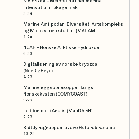
MeioSkag – Meiofauna i det marine
interstitium i Skagerrak
2-24
Marine Amfipodar: Diversitet, Artskompleks
og Molekylære studiar (MADAM)
1-24
NOAH – Norske Arktiske Hydrozoer
6-23
Digitalisering av norske bryozoa
(NorDigBryo)
4-23
Marine eggsporesopper langs
Norskekysten (OOMYCOAST)
3-23
Leddormer i Arktis (ManDAriN)
2-23
Bløtdyrsgruppen lavere Heterobranchia
13-22