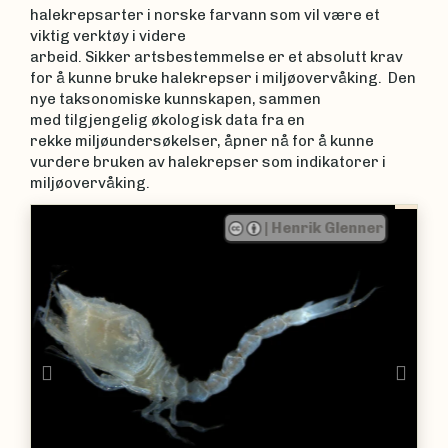
halekrepsarter i norske farvann som vil være et
viktig verktøy i videre
arbeid. Sikker artsbestemmelse er et absolutt krav
for å kunne bruke halekrepser i miljøovervåking. Den
nye taksonomiske kunnskapen, sammen
med tilgjengelig økologisk data fra en
rekke miljøundersøkelser, åpner nå for å kunne
vurdere bruken av halekrepser som indikatorer i
miljøovervåking.
 Glenner
|
Henrik Glenner
Previous
Nex