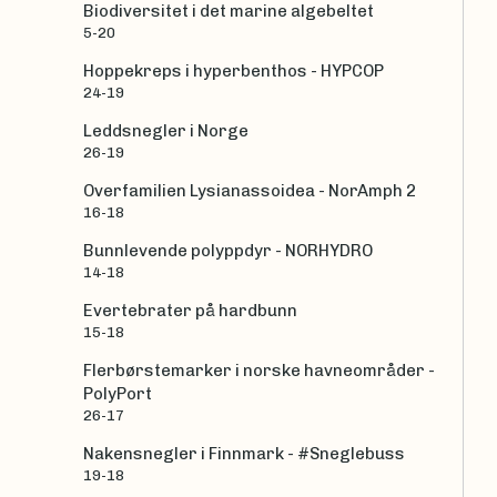
Biodiversitet i det marine algebeltet
5-20
Hoppekreps i hyperbenthos - HYPCOP
24-19
Leddsnegler i Norge
26-19
Overfamilien Lysianassoidea - NorAmph 2
16-18
Bunnlevende polyppdyr - NORHYDRO
14-18
Evertebrater på hardbunn
15-18
Flerbørstemarker i norske havneområder -
PolyPort
26-17
Nakensnegler i Finnmark - #Sneglebuss
19-18