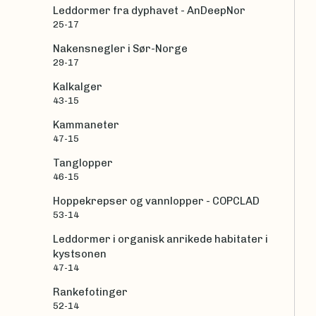
Leddormer fra dyphavet - AnDeepNor
25-17
Nakensnegler i Sør-Norge
29-17
Kalkalger
43-15
Kammaneter
47-15
Tanglopper
46-15
Hoppekrepser og vannlopper - COPCLAD
53-14
Leddormer i organisk anrikede habitater i
kystsonen
47-14
Rankefotinger
52-14