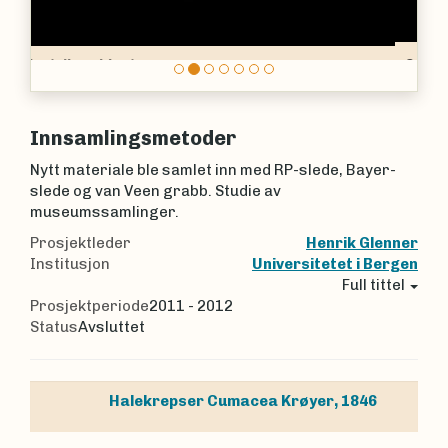
Campylaspis sulcata
Innsamlingsmetoder
Nytt materiale ble samlet inn med RP-slede, Bayer-
slede og van Veen grabb. Studie av
museumssamlinger.
Prosjektleder
Henrik Glenner
Institusjon
Universitetet i Bergen
Full tittel
Prosjektperiode
2011 - 2012
Status
Avsluttet
Halekrepser
Cumacea
Krøyer, 1846