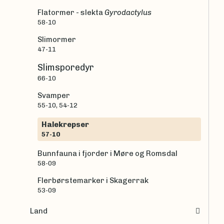
Flatormer - slekta
Gyrodactylus
58-10
Slimormer
47-11
Slimsporedyr
66-10
Svamper
55-10, 54-12
Halekrepser
57-10
Bunnfauna i fjorder i Møre og Romsdal
58-09
Flerbørstemarker i Skagerrak
53-09
Land