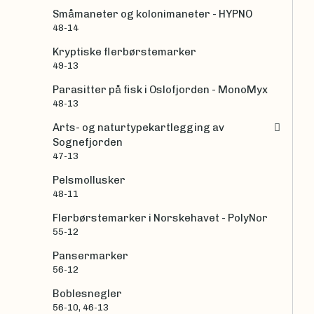
Småmaneter og kolonimaneter - HYPNO
48-14
Kryptiske flerbørstemarker
49-13
Parasitter på fisk i Oslofjorden - MonoMyx
48-13
Arts- og naturtypekartlegging av
Sognefjorden
47-13
Pelsmollusker
48-11
Flerbørstemarker i Norskehavet - PolyNor
55-12
Pansermarker
56-12
Boblesnegler
56-10, 46-13