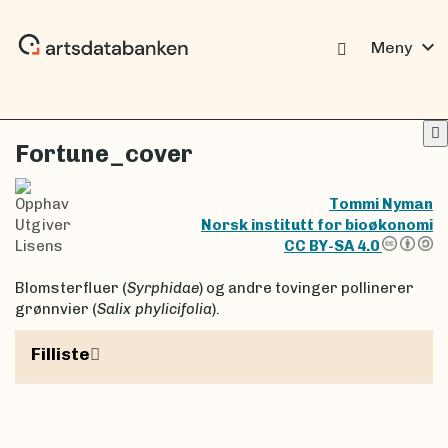
expand_more
Meny
Fortune_cover
Opphav
Tommi Nyman
Utgiver
Norsk institutt for bioøkonomi
Lisens
CC BY-SA 4.0
Blomsterfluer (
Syrphidae
) og andre tovinger pollinerer
grønnvier (
Salix phylicifolia
).
Filliste