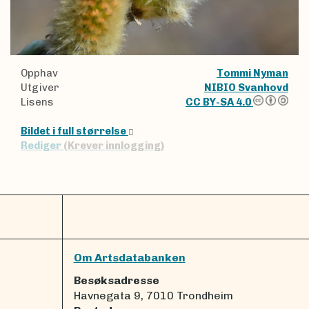
Opphav
Tommi Nyman
Utgiver
NIBIO Svanhovd
Lisens
CC BY-SA 4.0
Bildet i full størrelse
Rediger
(Krever innlogging)
Om Artsdatabanken
Besøksadresse
Havnegata 9, 7010 Trondheim