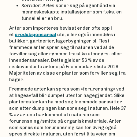
Korridor: Arten
sprer seg på egenhånd via
menneskeskapte installasjoner som f.eks. en
tunnel eller en bru.
Arter som importeres bevisst ender ofte opp i
et
produksjonsareal
ute, eller også innendørs i
butikker, gartnerier, lagerbygninger ol. Flest
fremmede arter sprer seg til naturen ved at de
forviller seg eller rømmer fra slike utendørs- eller
innendørsarealer. Dette gjelder 56 % av de
risikovurderte artene på Fremmedartslista 2018.
Majoriteten av disse er planter som forviller seg fra
hager.
Fremmede arter kan spres som «forurensning» ved
at hageavfall blir dumpet utenfor hagegjerdet. Slike
planterester kan ha med seg fremmede parasitter
som etter dumpingen kan spre seg i naturen. Hele 37
% av artene har kommet ut i naturen som
forurensning/smitte på organisk materiale. Arter
som spres som forurensning kan for øvrig også
spres direkte i naturen, uten først å ta veien om