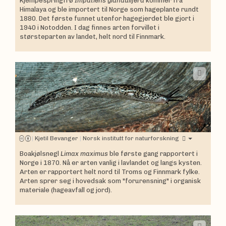
Kjempespringfrø
Impatiens glandulifera
kommer fra
Himalaya og ble importert til Norge som hageplante rundt
1880. Det første funnet utenfor hagegjerdet ble gjort i
1940 i Notodden. I dag finnes arten forvillet i
størsteparten av landet, helt nord til Finnmark.
|
Kjetil Bevanger
|
Norsk institutt for naturforskning
Boakjølsnegl
Limax maximus
ble første gang rapportert i
Norge i 1870. Nå er arten vanlig i lavlandet og langs kysten.
Arten er rapportert helt nord til Troms og Finnmark fylke.
Arten sprer seg i hovedsak som "forurensning" i organisk
materiale (hageavfall og jord).