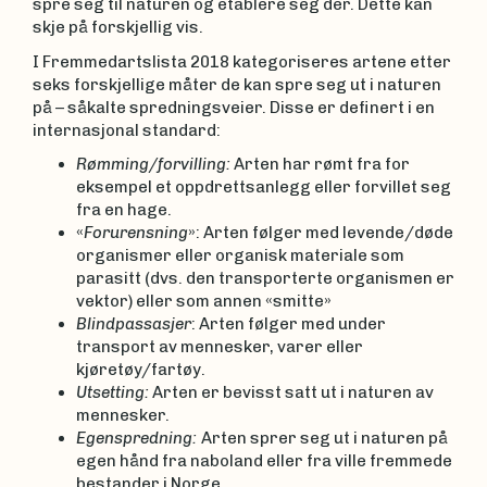
spre seg til naturen og etablere seg der. Dette kan
skje på forskjellig vis.
I Fremmedartslista 2018 kategoriseres artene etter
seks forskjellige måter de kan spre seg ut i naturen
på – såkalte spredningsveier. Disse er definert i en
internasjonal standard:
Rømming/forvilling:
Arten har rømt fra for
eksempel et oppdrettsanlegg eller forvillet seg
fra en hage.
«
Forurensning
»: Arten følger med levende/døde
organismer eller organisk materiale som
parasitt (dvs. den transporterte organismen er
vektor) eller som annen «smitte»
Blindpassasjer
: Arten følger med under
transport av mennesker, varer eller
kjøretøy/fartøy.
Utsetting:
Arten er bevisst satt ut i naturen av
mennesker.
Egenspredning:
Arten sprer seg ut i naturen på
egen hånd fra naboland eller fra ville fremmede
bestander i Norge.