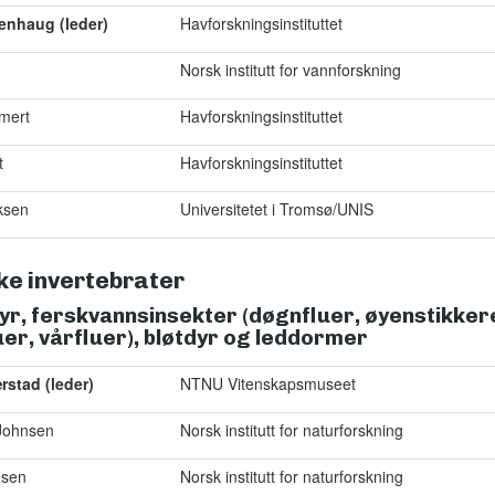
enhaug (leder)
Havforskningsinstituttet
Norsk institutt for vannforskning
mert
Havforskningsinstituttet
t
Havforskningsinstituttet
iksen
Universitetet i Tromsø/UNIS
ke invertebrater
r, ferskvannsinsekter (døgnfluer, øyenstikker
uer, vårfluer), bløtdyr og leddormer
rstad (leder)
NTNU Vitenskapsmuseet
 Johnsen
Norsk institutt for naturforskning
nsen
Norsk institutt for naturforskning