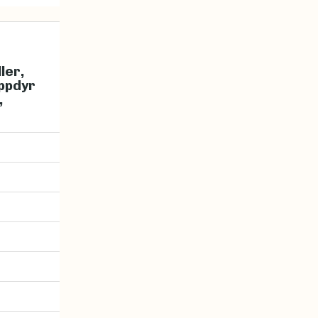
ler,
ppdyr
,