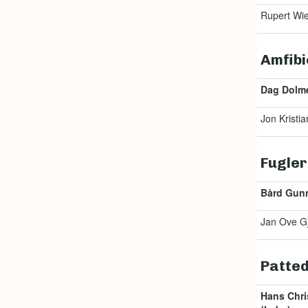
Rupert Wie
Amfibi
Dag Dolme
Jon Kristia
Fugler
Bård Gunn
Jan Ove G
Patted
Hans Chri