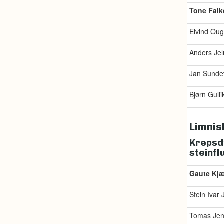
Tone Falk
Eivind Oug
Anders Jel
Jan Sunde
Bjørn Gull
Limnis
Krepsdy
steinfl
Gaute Kjæ
Stein Ivar
Tomas Je