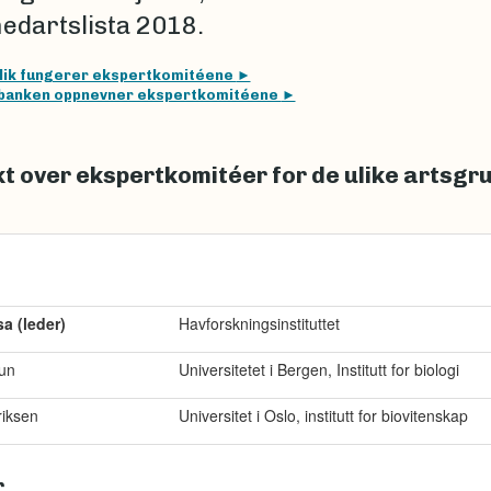
dartslista 2018.
lik fungerer ekspertkomitéene
banken oppnevner ekspertkomitéene
t over ekspertkomitéer for de ulike artsgr
a (leder)
Havforskningsinstituttet
tun
Universitetet i Bergen, Institutt for biologi
riksen
Universitet i Oslo, institutt for biovitenskap
r