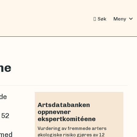
expand_more
Søk
Meny
ne
de
Artsdatabanken
oppnevner
 52
ekspertkomitéene
Vurdering av fremmede arters
 med
økologiske risiko gjøres av 12