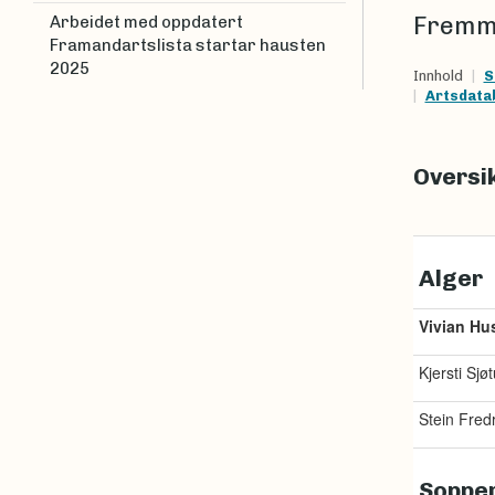
Fremme
Arbeidet med oppdatert
Framandartslista startar hausten
2025
Innhold
S
Artsdata
Oversik
Alger
Vivian Hus
Kjersti Sjø
Stein Fred
Soppe