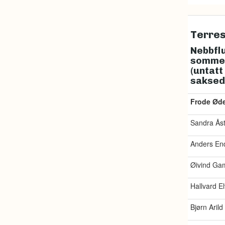
Terres
Nebbflu
sommer
(untatt
saksed
Frode Øde
Sandra Ås
Anders End
Øivind G
Hallvard E
Bjørn Arild