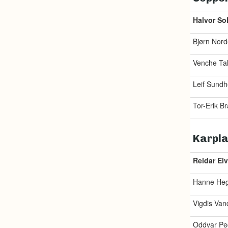
Halvor Sol
Bjørn Nor
Venche Ta
Leif Sund
Tor-Erik B
Karpla
Reidar Elv
Hanne Heg
Vigdis Van
Oddvar Pe