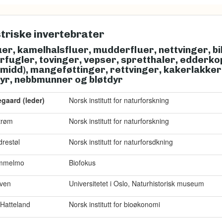
triske invertebrater
er, kamelhalsfluer, mudderfluer, nettvinger, bil
fugler, tovinger, vepser, spretthaler, edderko
 midd), mangeføttinger, rettvinger, kakerlakker
yr, nebbmunner og bløtdyr
gaard (leder)
Norsk institutt for naturforskning
trøm
Norsk institutt for naturforskning
restøl
Norsk institutt for naturforsdkning
ammelmo
Biofokus
lven
Universitetet i Oslo, Naturhistorisk museum
 Hatteland
Norsk institutt for bioøkonomi