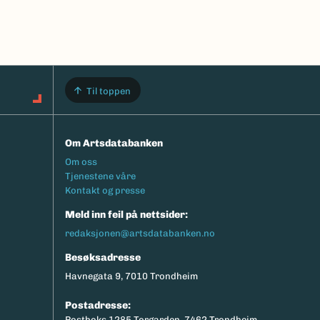
Til toppen
Om Artsdatabanken
Footermeny
Om oss
Tjenestene våre
Kontakt og presse
Meld inn feil på nettsider:
redaksjonen@artsdatabanken.no
Besøksadresse
Havnegata 9, 7010 Trondheim
Postadresse:
Postboks 1285 Torgarden, 7462 Trondheim