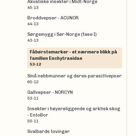
Akvatiske insekter i Midt-Norge
45-13
Broddvepser - ACUNOR
44-13
Sørgemygg i Sør-Norge (fase I)
43-13
Fåbørstemarker - et nærmere blikk på
familien Enchytraeidae
53-12
Små nebbmunner og deres parasittvepser
60-12
Gallvepser - NORCYN
53-11
Insekter i høyereliggende og arktisk skog
- EntoBor
50-11
Svalbards tovinger