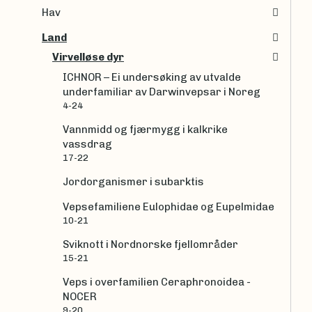
Hav
Land
Virvelløse dyr
ICHNOR – Ei undersøking av utvalde
underfamiliar av Darwinvepsar i Noreg
4-24
Vannmidd og fjærmygg i kalkrike
vassdrag
17-22
Jordorganismer i subarktis
Vepsefamiliene Eulophidae og Eupelmidae
10-21
Sviknott i Nordnorske fjellområder
15-21
Veps i overfamilien Ceraphronoidea -
NOCER
9-20