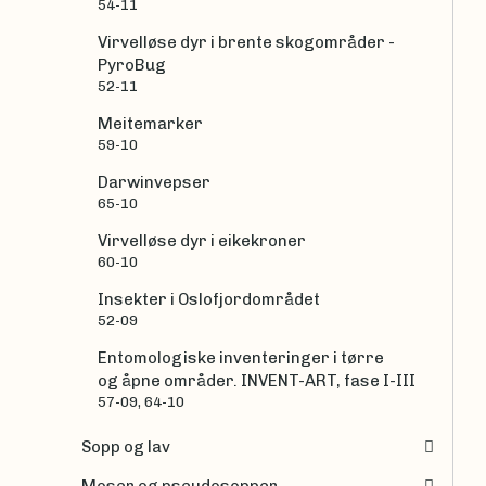
54-11
Virvelløse dyr i brente skogområder -
PyroBug
52-11
Meitemarker
59-10
Darwinvepser
65-10
Virvelløse dyr i eikekroner
60-10
Insekter i Oslofjordområdet
52-09
Entomologiske inventeringer i tørre
og åpne områder. INVENT-ART, fase I-III
57-09, 64-10
Sopp og lav