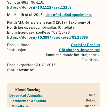
Scripta 46(1): 96-110.
https://doi.org/10.1111/zsc.12187
M.J.Klinth et al. 2016b
List of studied specimens.
Klinth MJ, Rota E & Erséus C (2017). Taxonomy of
North European Lumbricillus (Clitellata,
Enchytraeidae). ZooKeys 703: 15–96.
https://doi.org/10.3897/zookeys.703.13385
Prosjektleder
Christer Erséus
Institusjon
Göteborgs Universitet
Samarbeidende institusjoner
Full tittel
Prosjektperiode
2013 - 2016
Status
Avsluttet
Klassifisering
Rike
Dyreriket
Animalia
Rekke
Leddormer
Annelida
Klasse
Clitellata