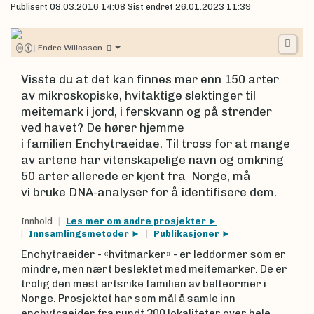
Publisert
08.03.2016 14:08
Sist endret
26.01.2023 11:39
|
Endre Willassen
Visste du at det kan finnes mer enn 150 arter
av mikroskopiske, hvitaktige slektinger til
meitemark i jord, i ferskvann og på strender
ved havet? De hører hjemme
i familien Enchytraeidae. Til tross for at mange
av artene har vitenskapelige navn og omkring
50 arter allerede er kjent fra Norge, må
vi bruke DNA-analyser for å identifisere dem.
Innhold
Les mer om andre prosjekter
Innsamlingsmetoder
Publikasjoner
Enchytraeider - «hvitmarker» - er leddormer som er
mindre, men nært beslektet med meitemarker. De er
trolig den mest artsrike familien av belteormer i
Norge. Prosjektet har som mål å samle inn
enchytraeider fra rundt 300 lokaliteter over hele