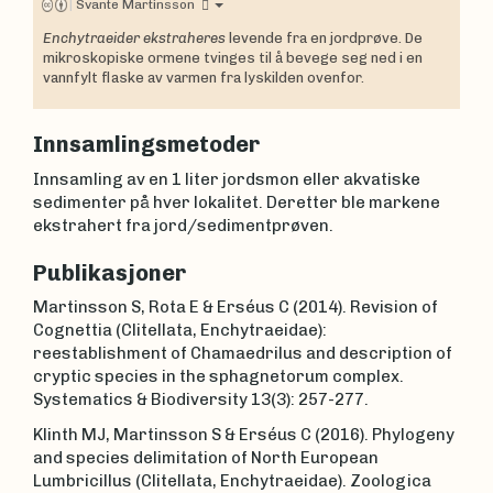
|
Svante Martinsson
Enchytraeider ekstraheres
levende fra en jordprøve. De
mikroskopiske ormene tvinges til å bevege seg ned i en
vannfylt flaske av varmen fra lyskilden ovenfor.
Innsamlingsmetoder
Innsamling av en 1 liter jordsmon eller akvatiske
sedimenter på hver lokalitet. Deretter ble markene
ekstrahert fra jord/sedimentprøven.
Publikasjoner
Martinsson S, Rota E & Erséus C (2014). Revision of
Cognettia (Clitellata, Enchytraeidae):
reestablishment of Chamaedrilus and description of
cryptic species in the sphagnetorum complex.
Systematics & Biodiversity 13(3): 257-277.
Klinth MJ, Martinsson S & Erséus C (2016). Phylogeny
and species delimitation of North European
Lumbricillus (Clitellata, Enchytraeidae). Zoologica