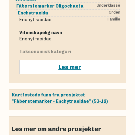
Underklasse
Fåbørstemarker
Oligochaeta
Orden
Enchytraeida
Enchytraeidae
Familie
Vitenskapelig navn
Enchytraeidae
Taksonomisk kategori
Les mer
Kartfestede funn fra prosjektet
"Fåbørstemarker - Enchytraeidae" (53-12)
Les mer om andre prosjekter