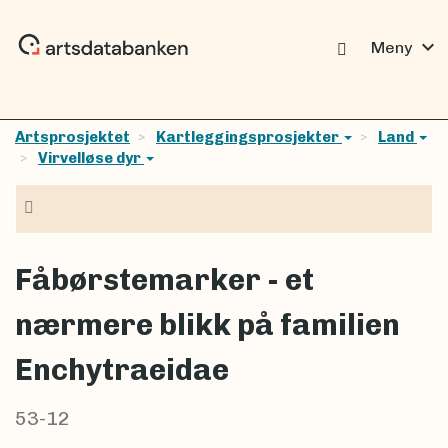
expand_more
Meny
Artsprosjektet
Kartleggingsprosjekter
Land
Virvelløse dyr
Navigasjon
Fåbørstemarker - et
nærmere blikk på familien
Enchytraeidae
53-12