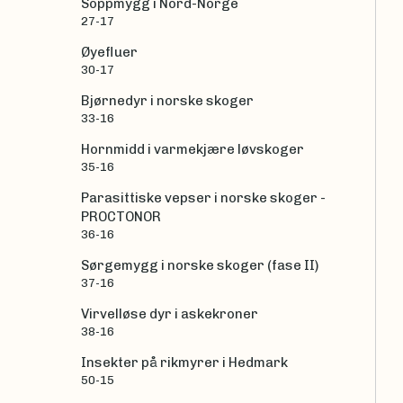
Soppmygg i Nord-Norge
27-17
Øyefluer
30-17
Bjørnedyr i norske skoger
33-16
Hornmidd i varmekjære løvskoger
35-16
Parasittiske vepser i norske skoger -
PROCTONOR
36-16
Sørgemygg i norske skoger (fase II)
37-16
Virvelløse dyr i askekroner
38-16
Insekter på rikmyrer i Hedmark
50-15