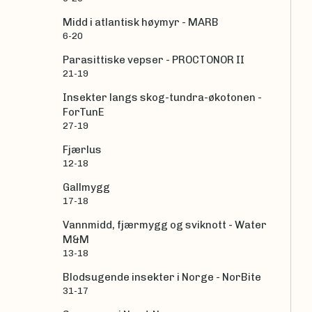
Midd i atlantisk høymyr - MARB
6-20
Parasittiske vepser - PROCTONOR II
21-19
Insekter langs skog-tundra-økotonen -
ForTunE
27-19
Fjærlus
12-18
Gallmygg
17-18
Vannmidd, fjærmygg og sviknott - Water
M&M
13-18
Blodsugende insekter i Norge - NorBite
31-17