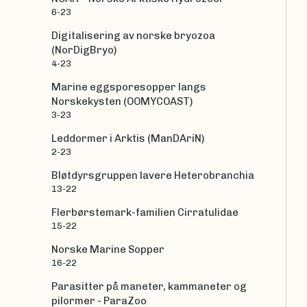
6-23
Digitalisering av norske bryozoa
(NorDigBryo)
4-23
Marine eggsporesopper langs
Norskekysten (OOMYCOAST)
3-23
Leddormer i Arktis (ManDAriN)
2-23
Bløtdyrsgruppen lavere Heterobranchia
13-22
Flerbørstemark-familien Cirratulidae
15-22
Norske Marine Sopper
16-22
Parasitter på maneter, kammaneter og
pilormer - ParaZoo