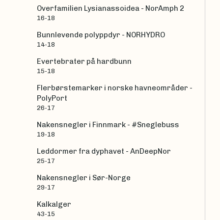
Overfamilien Lysianassoidea - NorAmph 2
16-18
Bunnlevende polyppdyr - NORHYDRO
14-18
Evertebrater på hardbunn
15-18
Flerbørstemarker i norske havneområder -
PolyPort
26-17
Nakensnegler i Finnmark - #Sneglebuss
19-18
Leddormer fra dyphavet - AnDeepNor
25-17
Nakensnegler i Sør-Norge
29-17
Kalkalger
43-15