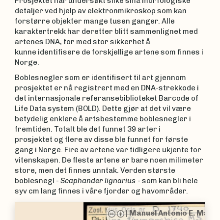
Prosjektet har undersøkt slike små morfologiske
detaljer ved hjelp av elektronmikroskop som kan
forstørre objekter mange tusen ganger. Alle
karaktertrekk har deretter blitt sammenlignet med
artenes DNA, for med stor sikkerhet å
kunne identifisere de forskjellige artene som finnes i
Norge.
Boblesnegler som er identifisert til art gjennom
prosjektet er nå registrert med en DNA-strekkode i
det internasjonale referansebiblioteket Barcode of
Life Data system (BOLD). Dette gjør at det vil være
betydelig enklere å artsbestemme boblesnegler i
fremtiden. Totalt ble det funnet 39 arter i
prosjektet og flere av disse ble funnet for første
gang i Norge. Fire av artene var tidligere ukjente for
vitenskapen. De fleste artene er bare noen milimeter
store, men det finnes unntak. Verden største
boblesnegl -
Scaphander lignarius
- som kan bli hele
syv cm lang finnes i våre fjorder og havområder.
|
Manuel Antonio E. Malaquias