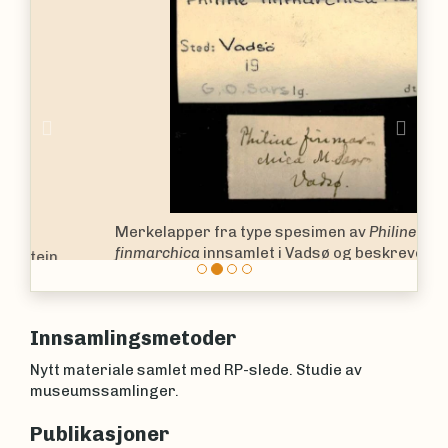
Previous
Nex
Merkelapper fra type spesimen av
Philine
finmarchica
innsamlet i Vadsø og beskrevet av den
kjente norske zoologen og presten Michael Sars.
Naturhistorisk Museum i Oslo.
Innsamlingsmetoder
Nytt materiale samlet med RP-slede. Studie av
museumssamlinger.
Publikasjoner