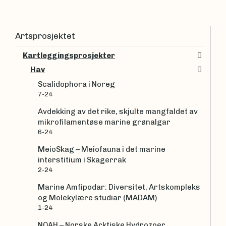
Artsprosjektet
Kartleggingsprosjekter
Hav
Scalidophora i Noreg
7-24
Avdekking av det rike, skjulte mangfaldet av
mikrofilamentøse marine grønalgar
6-24
MeioSkag – Meiofauna i det marine
interstitium i Skagerrak
2-24
Marine Amfipodar: Diversitet, Artskompleks
og Molekylære studiar (MADAM)
1-24
NOAH – Norske Arktiske Hydrozoer