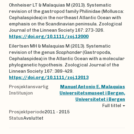
Ohnheiser LT & Malaquias M (2013). Systematic
revision of the gastropod family Philinidae (Mollusca:
Cephalaspidea) in the northeast Atlantic Ocean with
emphasis on the Scandinavian peninsula. Zoological
Journal of the Linnean Society 167: 273-326.
https://doi.org/10.1111/zoj.12000
Eilertsen MH & Malaquias M (2013). Systematic
revision of the genus
Scaphander
(Gastropoda,
Cephalaspidea) in the Atlantic Ocean with a molecular
phylogenetic hypothesis. Zoological Journal of the
Linnean Society
167: 389-429.
https://doi.org/10.1111/zoj.12013
Prosjektansvarlig
Manuel Antonio E. Malaquias
Institusjon
Universitetsmuseet i Bergen,
Universitetet i Bergen
Full tittel
Prosjektperiode
2011 - 2015
Status
Avsluttet