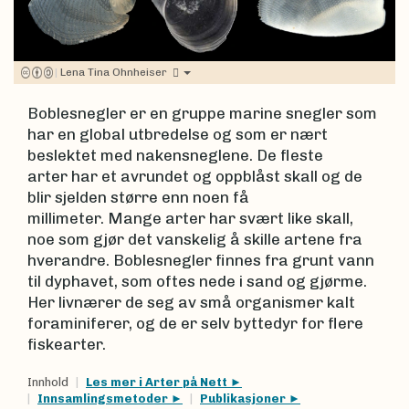
|
Lena Tina Ohnheiser
Boblesnegler er en gruppe marine snegler som
har en global utbredelse og som er nært
beslektet med nakensneglene. De fleste
arter har et avrundet og oppblåst skall og de
blir sjelden større enn noen få
millimeter. Mange arter har svært like skall,
noe som gjør det vanskelig å skille artene fra
hverandre. Boblesnegler finnes fra grunt vann
til dyphavet, som oftes nede i sand og gjørme.
Her livnærer de seg av små organismer kalt
foraminiferer, og de er selv byttedyr for flere
fiskearter.
Innhold
Les mer i Arter på Nett
Innsamlingsmetoder
Publikasjoner