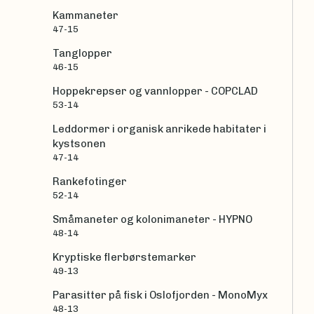
Kammaneter
47-15
Tanglopper
46-15
Hoppekrepser og vannlopper - COPCLAD
53-14
Leddormer i organisk anrikede habitater i
kystsonen
47-14
Rankefotinger
52-14
Småmaneter og kolonimaneter - HYPNO
48-14
Kryptiske flerbørstemarker
49-13
Parasitter på fisk i Oslofjorden - MonoMyx
48-13