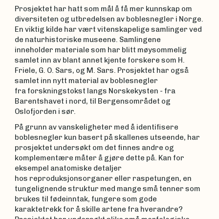
Prosjektet har hatt som mål å få mer kunnskap om
diversiteten og utbredelsen av boblesnegler i Norge.
En viktig kilde har vært vitenskapelige samlinger ved
de naturhistoriske museene. Samlingene
inneholder materiale som har blitt møysommelig
samlet inn av blant annet kjente forskere som H.
Friele, G. O. Sars, og M. Sars. Prosjektet har også
samlet inn nytt material av boblesnegler
fra forskningstokst langs Norskekysten - fra
Barentshavet i nord, til Bergensområdet og
Oslofjorden i sør.
På grunn av vanskeligheter med å identifisere
boblesnegler kun basert på skallenes utseende, har
prosjektet undersøkt om det finnes andre og
komplementære måter å gjøre dette på. Kan for
eksempel anatomiske detaljer
hos reproduksjonsorganer eller raspetungen, en
tungelignende struktur med mange små tenner som
brukes til fødeinntak, fungere som gode
karaktetrekk for å skille artene fra hverandre?