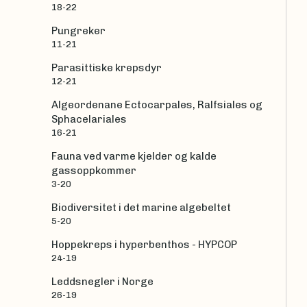
18-22
Pungreker
11-21
Parasittiske krepsdyr
12-21
Algeordenane Ectocarpales, Ralfsiales og
Sphacelariales
16-21
Fauna ved varme kjelder og kalde
gassoppkommer
3-20
Biodiversitet i det marine algebeltet
5-20
Hoppekreps i hyperbenthos - HYPCOP
24-19
Leddsnegler i Norge
26-19