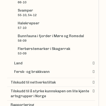
66-10
Svamper
55-10, 54-12
Halekrepser
57-10
Bunnfauna i fjorder i Møre og Romsdal
58-09
Flerbørstemarker i Skagerrak
53-09
Land
Fersk- og brakkvann
Tilskudd til nettverkstiltak
Tilskudd til å styrke kunnskapen om lite kjente
artsgrupper i Norge
Rapportering