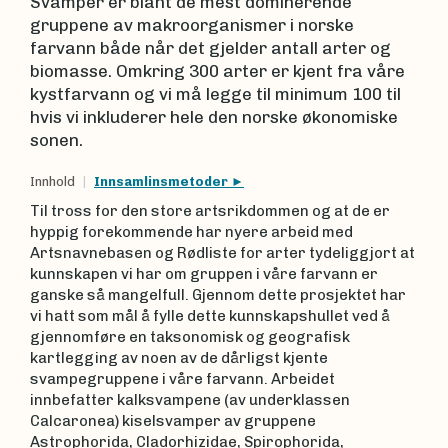
Svamper er blant de mest dominerende
gruppene av makroorganismer i norske
farvann både når det gjelder antall arter og
biomasse. Omkring 300 arter er kjent fra våre
kystfarvann og vi må legge til minimum 100 til
hvis vi inkluderer hele den norske økonomiske
sonen.
Innhold
Innsamlinsmetoder
Til tross for den store artsrikdommen og at de er
hyppig forekommende har nyere arbeid med
Artsnavnebasen og Rødliste for arter tydeliggjort at
kunnskapen vi har om gruppen i våre farvann er
ganske så mangelfull. Gjennom dette prosjektet har
vi hatt som mål å fylle dette kunnskapshullet ved å
gjennomføre en taksonomisk og geografisk
kartlegging av noen av de dårligst kjente
svampegruppene i våre farvann. Arbeidet
innbefatter kalksvampene (av underklassen
Calcaronea) kiselsvamper av gruppene
Astrophorida, Cladorhizidae, Spirophorida,