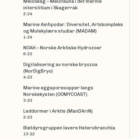
MeioSkag – Meiofauna i det marine
interstitium i Skagerrak
2-24
Marine Amfipodar: Diversitet, Artskompleks
og Molekylære studiar (MADAM)
1-24
NOAH – Norske Arktiske Hydrozoer
6-23
Digitalisering av norske bryozoa
(NorDigBryo)
4-23
Marine eggsporesopper langs
Norskekysten (OOMYCOAST)
3-23
Leddormer i Arktis (ManDAriN)
2-23
Bløtdyrsgruppen lavere Heterobranchia
13-22