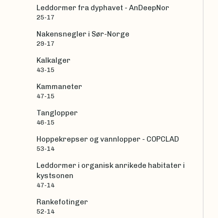
Leddormer fra dyphavet - AnDeepNor
25-17
Nakensnegler i Sør-Norge
29-17
Kalkalger
43-15
Kammaneter
47-15
Tanglopper
46-15
Hoppekrepser og vannlopper - COPCLAD
53-14
Leddormer i organisk anrikede habitater i
kystsonen
47-14
Rankefotinger
52-14