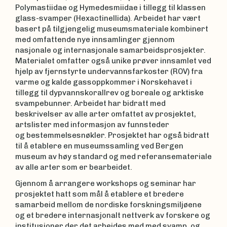
Polymastiidae og Hymedesmiidae i tillegg til klassen
glass-svamper (Hexactinellida). Arbeidet har vært
basert på tilgjengelig museumsmateriale kombinert
med omfattende nye innsamlinger gjennom
nasjonale og internasjonale samarbeidsprosjekter.
Materialet omfatter også unike prøver innsamlet ved
hjelp av fjernstyrte undervannsfarkoster (ROV) fra
varme og kalde gassoppkommer i Norskehavet i
tillegg til dypvannskorallrev og boreale og arktiske
svampebunner. Arbeidet har bidratt med
beskrivelser av alle arter omfattet av prosjektet,
artslister med informasjon av funnsteder
og bestemmelsesnøkler. Prosjektet har også bidratt
til å etablere en museumssamling ved Bergen
museum av høy standard og med referansemateriale
av alle arter som er bearbeidet.
Gjennom å arrangere workshops og seminar har
prosjektet hatt som mål å etablere et bredere
samarbeid mellom de nordiske forskningsmiljøene
og et bredere internasjonalt nettverk av forskere og
institusjoner der det arbeides med med svamp, og