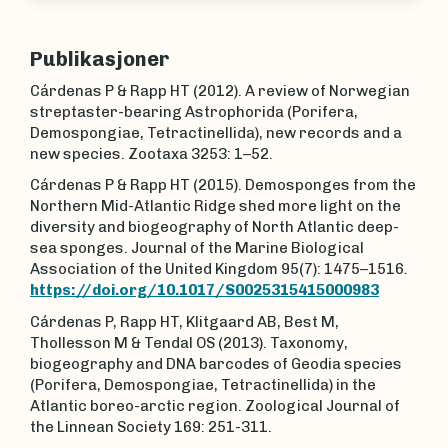
Publikasjoner
Cárdenas P & Rapp HT (2012). A review of Norwegian
streptaster-bearing Astrophorida (Porifera,
Demospongiae, Tetractinellida), new records and a
new species. Zootaxa 3253: 1–52.
Cárdenas P & Rapp HT (2015). Demosponges from the
Northern Mid-Atlantic Ridge shed more light on the
diversity and biogeography of North Atlantic deep-
sea sponges. Journal of the Marine Biological
Association of the United Kingdom 95(7): 1475–1516.
https://doi.org/10.1017/S0025315415000983
Cárdenas P, Rapp HT, Klitgaard AB, Best M,
Thollesson M & Tendal OS (2013). Taxonomy,
biogeography and DNA barcodes of Geodia species
(Porifera, Demospongiae, Tetractinellida) in the
Atlantic boreo-arctic region. Zoological Journal of
the Linnean Society 169: 251-311.