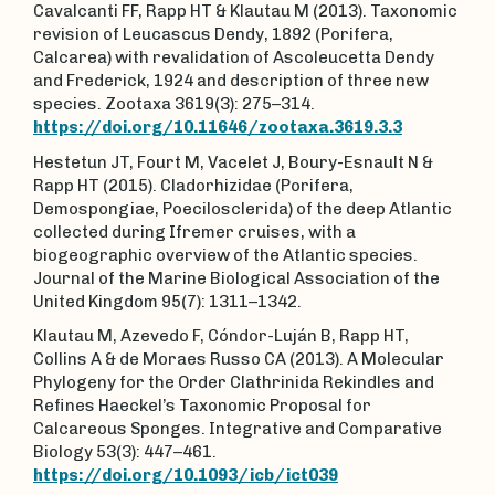
Cavalcanti FF, Rapp HT & Klautau M (2013). Taxonomic
revision of Leucascus Dendy, 1892 (Porifera,
Calcarea) with revalidation of Ascoleucetta Dendy
and Frederick, 1924 and description of three new
species. Zootaxa 3619(3): 275–314.
https://doi.org/10.11646/zootaxa.3619.3.3
Hestetun JT, Fourt M, Vacelet J, Boury-Esnault N &
Rapp HT (2015). Cladorhizidae (Porifera,
Demospongiae, Poecilosclerida) of the deep Atlantic
collected during Ifremer cruises, with a
biogeographic overview of the Atlantic species.
Journal of the Marine Biological Association of the
United Kingdom 95(7): 1311–1342.
Klautau M, Azevedo F, Cóndor-Luján B, Rapp HT,
Collins A & de Moraes Russo CA (2013). A Molecular
Phylogeny for the Order Clathrinida Rekindles and
Refines Haeckel’s Taxonomic Proposal for
Calcareous Sponges. Integrative and Comparative
Biology 53(3): 447–461.
https://doi.org/10.1093/icb/ict039