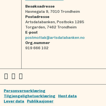
Besøksadresse
Havnegata 9, 7010 Trondheim
Postadresse
Artsdatabanken, Postboks 1285
Torgarden, 7462 Trondheim
E-post
postmottak@artsdatabanken.no
Org.nummer
919 666 102
Personvernerklæring
Tilgjengelighetserklæring
Hent data
Lever data
Publikasjoner