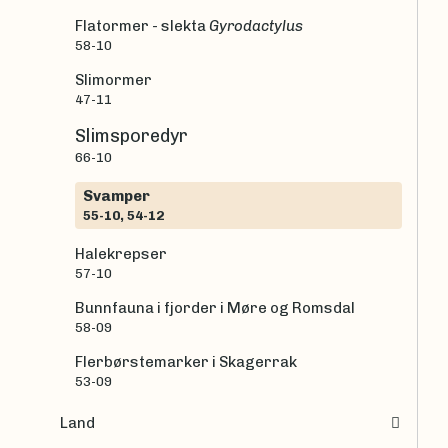
Flatormer - slekta
Gyrodactylus
58-10
Slimormer
47-11
Slimsporedyr
66-10
Svamper
55-10, 54-12
Halekrepser
57-10
Bunnfauna i fjorder i Møre og Romsdal
58-09
Flerbørstemarker i Skagerrak
53-09
Land