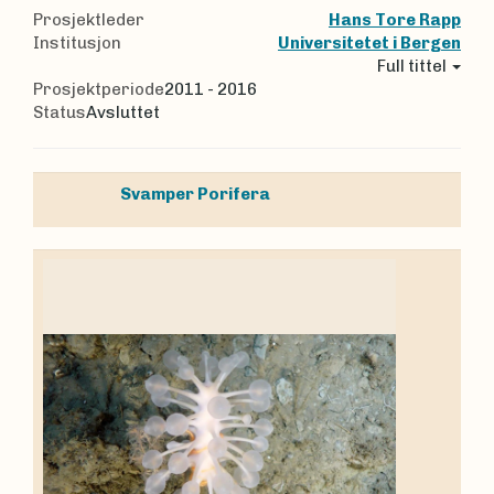
Prosjektleder
Hans Tore Rapp
Institusjon
Universitetet i Bergen
Full tittel
Prosjektperiode
2011 - 2016
Status
Avsluttet
Svamper
Porifera