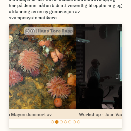
har på denne måten bidratt vesentlig til opplæring og
utdanning av en ny generasjon av
svampesystematikere.
|
Ingrid Salvesen
Previous
Nex
Workshop - Jean Vacelet foreleser om kjøttetende
svamper