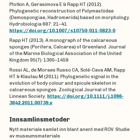
Plotkin A, Gerasimova E & Rapp HT (2012).
Phylogenetic reconstruction of Polymastiidae
(Demospongiae, Hadromerida) based on morphology.
Hydrobiologia 687: 21–41.
https://doi.org/10.1007/s10750-011-0823-0
Rapp HT (2013). A monograph of the calcareous
sponges (Porifera, Calcarea) of Greenland. Journal
of the Marine Biological Association of the United
Kingdom 95(7): 1395–1459.
Rossi AL, de Moraes Russo CA, Solé-Cava AM, Rapp
HT & Klautau M (2011). Phylogenetic signal in the
evolution of body colour and spicule skeleton in
calcareous sponges. Zoological Journal of the
Linnean Society.
https://doi.org/10.1111/j.1096-
3642.2011.00739.x
Innsamlinsmetoder
Nytt materiale samlet inn blant anent med ROV. Studie
av museumsmateriale.