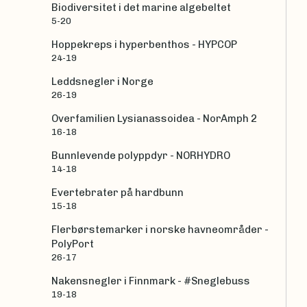
Biodiversitet i det marine algebeltet
5-20
Hoppekreps i hyperbenthos - HYPCOP
24-19
Leddsnegler i Norge
26-19
Overfamilien Lysianassoidea - NorAmph 2
16-18
Bunnlevende polyppdyr - NORHYDRO
14-18
Evertebrater på hardbunn
15-18
Flerbørstemarker i norske havneområder -
PolyPort
26-17
Nakensnegler i Finnmark - #Sneglebuss
19-18