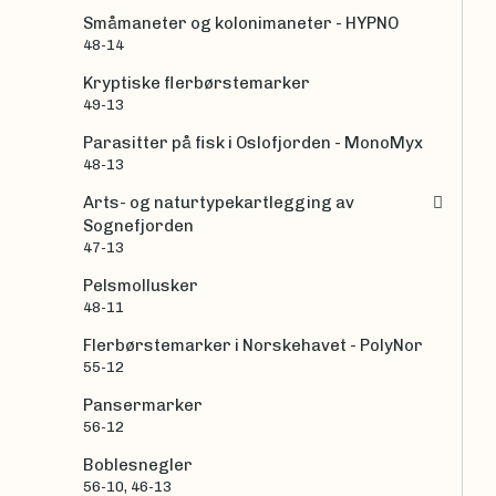
Småmaneter og kolonimaneter - HYPNO
48-14
Kryptiske flerbørstemarker
49-13
Parasitter på fisk i Oslofjorden - MonoMyx
48-13
Arts- og naturtypekartlegging av
Sognefjorden
47-13
Pelsmollusker
48-11
Flerbørstemarker i Norskehavet - PolyNor
55-12
Pansermarker
56-12
Boblesnegler
56-10, 46-13