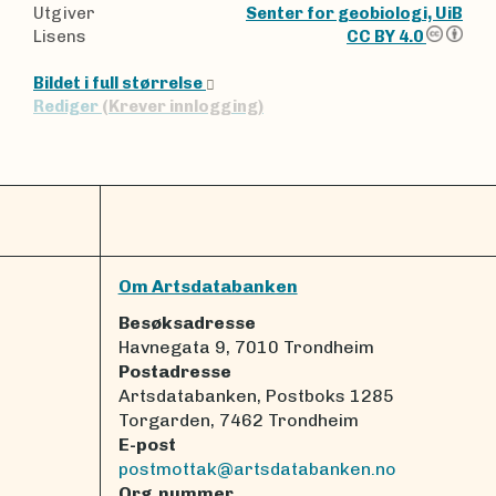
Utgiver
Senter for geobiologi, UiB
Lisens
CC BY 4.0
Bildet i full størrelse
Rediger
(Krever innlogging)
Om Artsdatabanken
Besøksadresse
Havnegata 9, 7010 Trondheim
Postadresse
Artsdatabanken, Postboks 1285
Torgarden, 7462 Trondheim
E-post
postmottak@artsdatabanken.no
Org.nummer