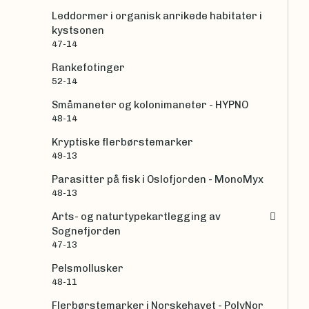
Leddormer i organisk anrikede habitater i
kystsonen
47-14
Rankefotinger
52-14
Småmaneter og kolonimaneter - HYPNO
48-14
Kryptiske flerbørstemarker
49-13
Parasitter på fisk i Oslofjorden - MonoMyx
48-13
Arts- og naturtypekartlegging av
Sognefjorden
47-13
Pelsmollusker
48-11
Flerbørstemarker i Norskehavet - PolyNor