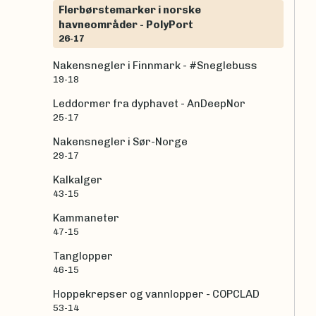
Flerbørstemarker i norske
havneområder - PolyPort
26-17
Nakensnegler i Finnmark - #Sneglebuss
19-18
Leddormer fra dyphavet - AnDeepNor
25-17
Nakensnegler i Sør-Norge
29-17
Kalkalger
43-15
Kammaneter
47-15
Tanglopper
46-15
Hoppekrepser og vannlopper - COPCLAD
53-14