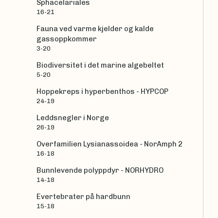
Sphacelariales
16-21
Fauna ved varme kjelder og kalde
gassoppkommer
3-20
Biodiversitet i det marine algebeltet
5-20
Hoppekreps i hyperbenthos - HYPCOP
24-19
Leddsnegler i Norge
26-19
Overfamilien Lysianassoidea - NorAmph 2
16-18
Bunnlevende polyppdyr - NORHYDRO
14-18
Evertebrater på hardbunn
15-18