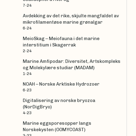
7-24
Avdekking av det rike, skjulte mangfaldet av
mikrofilamentøse marine grønalgar
6-24
MeioSkag – Meiofauna i det marine
interstitium i Skagerrak
2-24
Marine Amfipodar: Diversitet, Artskompleks
og Molekylære studiar (MADAM)
1-24
NOAH – Norske Arktiske Hydrozoer
6-23
Digitalisering av norske bryozoa
(NorDigBryo)
4-23
Marine eggsporesopper langs
Norskekysten (OOMYCOAST)
3-23