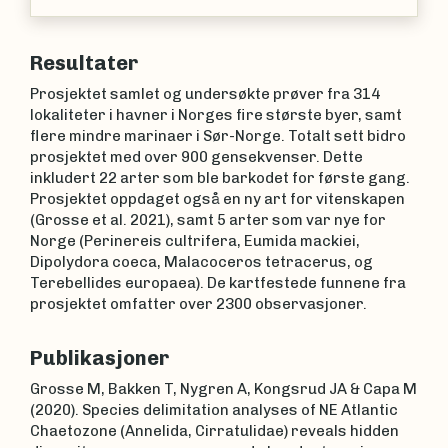
(Linnaeus, 1767)
Resultater
Prosjektet samlet og undersøkte prøver fra 314
lokaliteter i havner i Norges fire største byer, samt
flere mindre marinaer i Sør-Norge. Totalt sett bidro
prosjektet med over 900 gensekvenser. Dette
inkludert 22 arter som ble barkodet for første gang.
Prosjektet oppdaget også en ny art for vitenskapen
(Grosse et al. 2021), samt 5 arter som var nye for
Norge (Perinereis cultrifera, Eumida mackiei,
Dipolydora coeca, Malacoceros tetracerus, og
Terebellides europaea). De kartfestede funnene fra
prosjektet omfatter over 2300 observasjoner.
Publikasjoner
Grosse M, Bakken T, Nygren A, Kongsrud JA & Capa M
(2020). Species delimitation analyses of NE Atlantic
Chaetozone (Annelida, Cirratulidae) reveals hidden