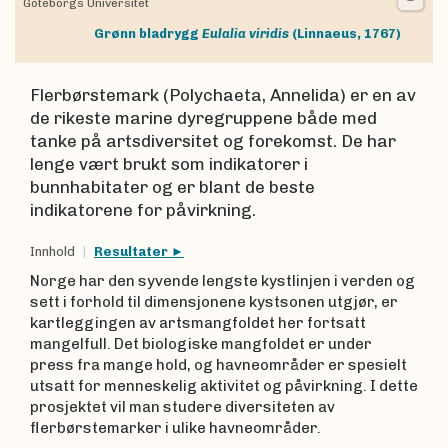
Göteborgs Universitet
Grønn bladrygg
Eulalia viridis
(Linnaeus, 1767)
Flerbørstemark (Polychaeta, Annelida) er en av
de rikeste marine dyregruppene både med
tanke på artsdiversitet og forekomst. De har
lenge vært brukt som indikatorer i
bunnhabitater og er blant de beste
indikatorene for påvirkning.
Innhold
Resultater
Norge har den syvende lengste kystlinjen i verden og
sett i forhold til dimensjonene kystsonen utgjør, er
kartleggingen av artsmangfoldet her fortsatt
mangelfull. Det biologiske mangfoldet er under
press fra mange hold, og havneområder er spesielt
utsatt for menneskelig aktivitet og påvirkning. I dette
prosjektet vil man studere diversiteten av
flerbørstemarker i ulike havneområder.