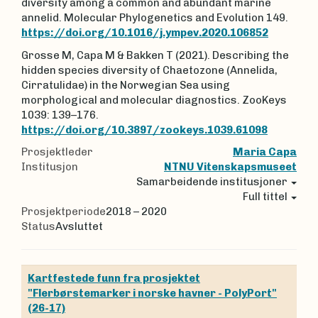
diversity among a common and abundant marine
annelid. Molecular Phylogenetics and Evolution 149.
https://doi.org/10.1016/j.ympev.2020.106852
Grosse M, Capa M & Bakken T (2021). Describing the
hidden species diversity of Chaetozone (Annelida,
Cirratulidae) in the Norwegian Sea using
morphological and molecular diagnostics. ZooKeys
1039: 139–176.
https://doi.org/10.3897/zookeys.1039.61098
Prosjektleder
Maria Capa
Institusjon
NTNU Vitenskapsmuseet
Samarbeidende institusjoner
Full tittel
Prosjektperiode
2018 – 2020
Status
Avsluttet
Kartfestede funn fra prosjektet
"Flerbørstemarker i norske havner - PolyPort"
(26-17)