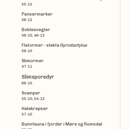
55-12
Pansermarker
56-12
Boblesnegler
56-10, 46-13
Flatormer - slekta
Gyrodactylus
58-10
Slimormer
47-11
Slimsporedyr
66-10
Svamper
55-10, 54-12
Halekrepser
57-10
Bunnfauna i fjorder i Møre og Romsdal