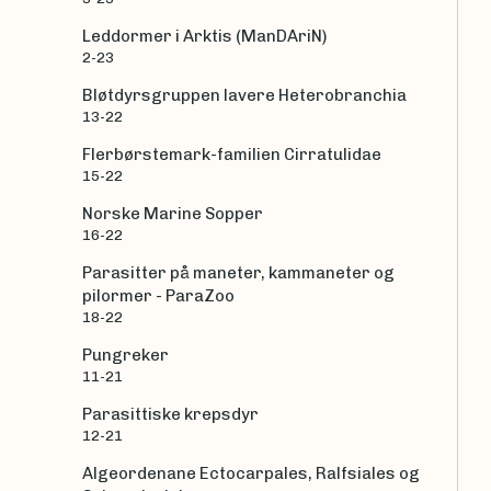
Leddormer i Arktis (ManDAriN)
2-23
Bløtdyrsgruppen lavere Heterobranchia
13-22
Flerbørstemark-familien Cirratulidae
15-22
Norske Marine Sopper
16-22
Parasitter på maneter, kammaneter og
pilormer - ParaZoo
18-22
Pungreker
11-21
Parasittiske krepsdyr
12-21
Algeordenane Ectocarpales, Ralfsiales og