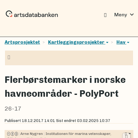
expand_more
Meny
Artsprosjektet
Kartleggingsprosjekter
Hav
Navigasjon
Flerbørstemarker i norske
havneområder - PolyPort
26-17
Publisert
18.12.2017 14:01
Sist endret
03.02.2025 10:37
|
Arne Nygren
|
Institutionen för marina vetenskaper,