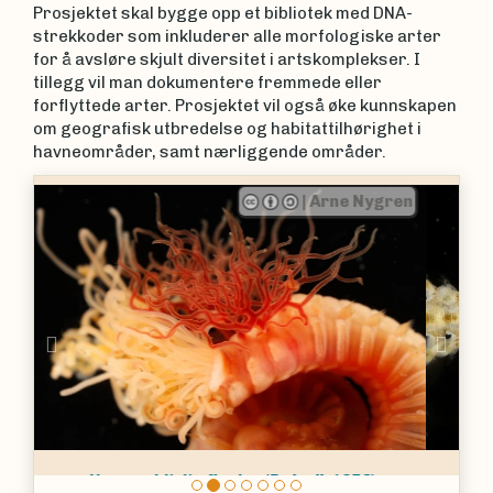
Prosjektet skal bygge opp et bibliotek med DNA-
strekkoder som inkluderer alle morfologiske arter
for å avsløre skjult diversitet i artskomplekser. I
tillegg vil man dokumentere fremmede eller
forflyttede arter. Prosjektet vil også øke kunnskapen
om geografisk utbredelse og habitattilhørighet i
havneområder, samt nærliggende områder.
|
Arne Nygren
Previous
Nex
Flekket bladrygg
Phyllodoce maculata