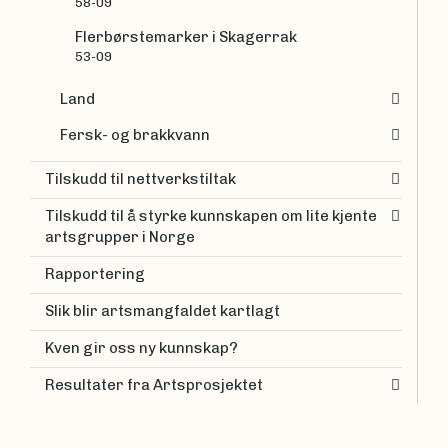
58-09
Flerbørstemarker i Skagerrak
53-09
Land
Fersk- og brakkvann
Tilskudd til nettverkstiltak
Tilskudd til å styrke kunnskapen om lite kjente
artsgrupper i Norge
Rapportering
Slik blir artsmangfaldet kartlagt
Kven gir oss ny kunnskap?
Resultater fra Artsprosjektet