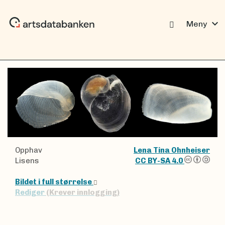
expand_more
Meny
Opphav
Lena Tina Ohnheiser
Lisens
CC BY-SA 4.0
Bildet i full størrelse
Rediger
(Krever innlogging)