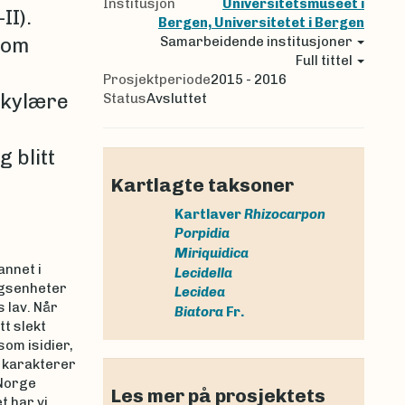
Institusjon
Universitetsmuseet i
II).
Bergen, Universitetet i Bergen
som
Samarbeidende institusjoner
Full tittel
Prosjektperiode
2015 - 2016
lekylære
Status
Avsluttet
 blitt
Kartlagte taksoner
Kartlaver
Rhizocarpon
Porpidia
Miriquidica
annet i
Lecidella
ngsenheter
Lecidea
 lav. Når
Biatora
Fr.
t slekt
om isidier,
e karakterer
 Norge
Les mer på prosjektets
t har vi