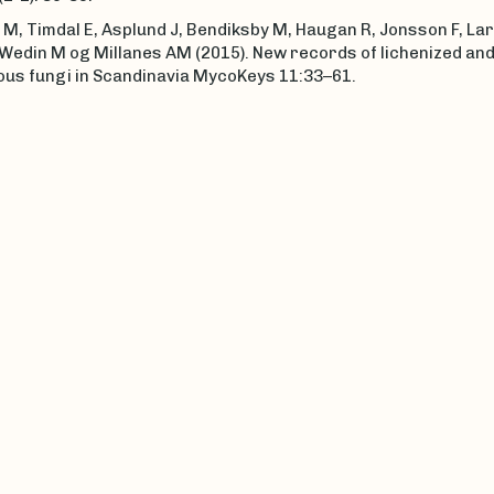
, Timdal E, Asplund J, Bendiksby M, Haugan R, Jonsson F, Lar
 Wedin M og Millanes AM (2015). New records of lichenized an
lous fungi in Scandinavia MycoKeys 11:33–61.