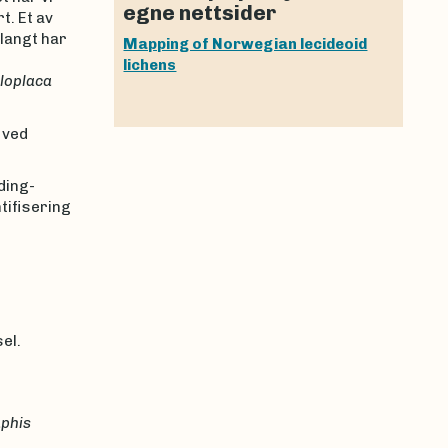
egne nettsider
t. Et av
 langt har
Mapping of Norwegian lecideoid
lichens
loplaca
 ved
ding-
tifisering
el.
phis