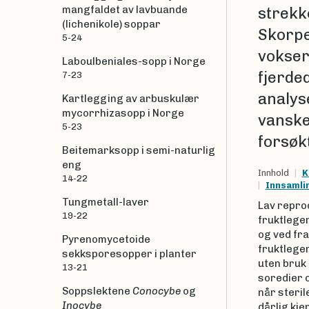
mangfaldet av lavbuande
strekko
(lichenikole) soppar
Skorpe
5-24
vokser
Laboulbeniales-sopp i Norge
fjerde
7-23
analys
Kartlegging av arbuskulær
mycorrhizasopp i Norge
vanske
5-23
forsøk
Beitemarksopp i semi-naturlig
eng
Innhold
K
14-22
Innsaml
Tungmetall-laver
Lav repro
19-22
fruktlegem
og ved fr
Pyrenomycetoide
fruktlegem
sekksporesopper i planter
uten bruk
13-21
soredier 
Soppslektene
Conocybe
og
når steril
Inocybe
dårlig kje