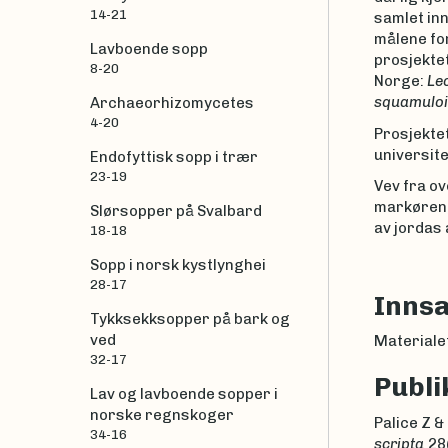
14-21
samlet in
målene for
Lavboende sopp
prosjektet
8-20
Norge:
Lec
squamuloi
Archaeorhizomycetes
4-20
Prosjektet
universit
Endofyttisk sopp i trær
23-19
Vev fra o
markøren, 
Slørsopper på Svalbard
av jordas 
18-18
Sopp i norsk kystlynghei
28-17
Inns
Tykksekksopper på bark og
ved
Materialet
32-17
Publi
Lav og lavboende sopper i
norske regnskoger
Palice Z &
34-16
scripta
28