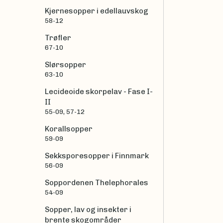
Kjernesopper i edellauvskog
58-12
Trøfler
67-10
Slørsopper
63-10
Lecideoide skorpelav - Fase I-
II
55-09, 57-12
Korallsopper
59-09
Sekksporesopper i Finnmark
56-09
Soppordenen Thelephorales
54-09
Sopper, lav og insekter i
brente skogområder