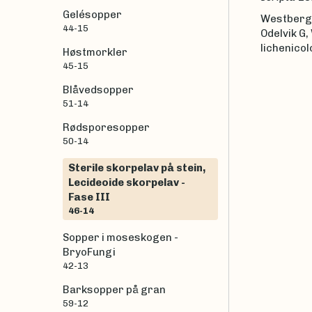
Gelésopper
Westberg M
44-15
Odelvik G,
lichenico
Høstmorkler
45-15
Blåvedsopper
51-14
Rødsporesopper
50-14
Sterile skorpelav på stein,
Lecideoide skorpelav -
Fase III
46-14
Sopper i moseskogen -
BryoFungi
42-13
Barksopper på gran
59-12