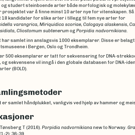
n og studert steinboende arter både morfologisk og molekylær
 prosjektet var å finne minst 10 arter nye for vitenskapen. Så
 18 kandidater for slike arter i tillegg til fem nye arter for
idella varangrica,
Miriquidica scoriae,
Calogaya alaskensis
,
Ca
sidiata
,
Cliostomum subtenerum
og
Porpidia nadvornikiana
.
 har samlet inn anslagsvis 1000 eksemplarer. Disse er belagt
etsmuseene i Bergen, Oslo og Trondheim.
ver 500 eksemplarer er tatt for sekvensering for DNA-strekko
og sekvensene vil inngå i den globale databasen for DNA-iden
arter (BOLD).
amlingsmetoder
 er samlet håndplukket, vanligvis ved hjelp av hammer og meis
kasjoner
 Tønsberg T (2016).
Porpidia nadvornikiana
new to Norway.
Gra
(1-2): 36-39.