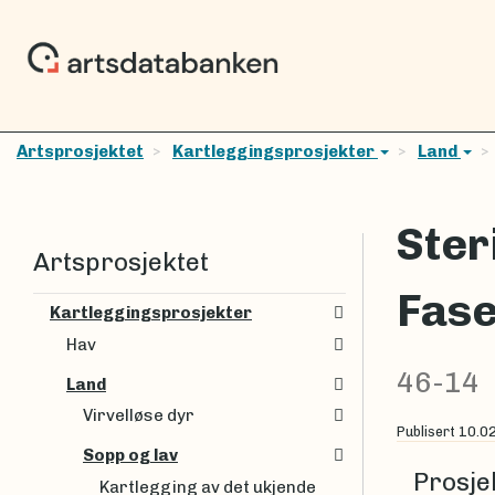
Artsprosjektet
Kartleggingsprosjekter
Land
Ster
Artsprosjektet
Fase
Kartleggingsprosjekter
Hav
46-14
Land
Virvelløse dyr
Publisert
10.0
Sopp og lav
Prosje
Kartlegging av det ukjende