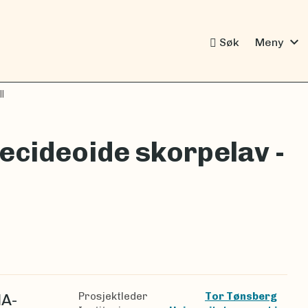
expand_more
Søk
Meny
II
Lecideoide skorpelav -
Prosjektleder
Tor Tønsberg
NA-