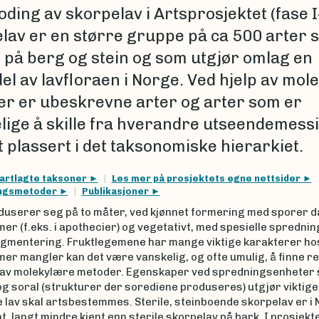
ding av skorpelav i Artsprosjektet (fase I-
lav er en større gruppe på ca 500 arter 
 på berg og stein og som utgjør omlag en
del av lavfloraen i Norge. Ved hjelp av mo
er er ubeskrevne arter og arter som er
lige å skille fra hverandre utseendemessig
t plassert i det taksonomiske hierarkiet.
artlagte taksoner
Les mer på prosjektets egne nettsider
ingsmetoder
Publikasjoner
duserer seg på to måter, ved kjønnet formering med sporer d
er (f.eks. i apothecier) og vegetativt, med spesielle spredni
agmentering. Fruktlegemene har mange viktige karakterer hos
er mangler kan det være vanskelig, og ofte umulig, å finne ret
 av molekylære metoder. Egenskaper ved spredningsenheter s
og soral (strukturer der sorediene produseres) utgjør viktig
e lav skal artsbestemmes. Sterile, steinboende skorpelav er i
nt, langt mindre kjent enn sterile skorpelav på bark. I prosjekte