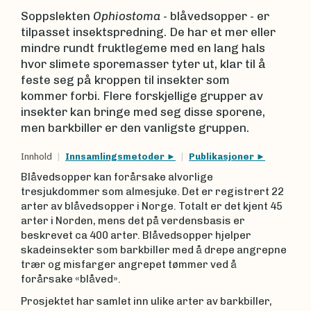
Soppslekten
Ophiostoma
- blåvedsopper - er
tilpasset insektspredning. De har et mer eller
mindre rundt fruktlegeme med en lang hals
hvor slimete sporemasser tyter ut, klar til å
feste seg på kroppen til insekter som
kommer forbi. Flere forskjellige grupper av
insekter kan bringe med seg disse sporene,
men barkbiller er den vanligste gruppen.
Innhold
Innsamlingsmetoder
Publikasjoner
Blåvedsopper kan forårsake alvorlige
tresjukdommer som almesjuke. Det er registrert 22
arter av blåvedsopper i Norge. Totalt er det kjent 45
arter i Norden, mens det på verdensbasis er
beskrevet ca 400 arter. Blåvedsopper hjelper
skadeinsekter som barkbiller med å drepe angrepne
trær og misfarger angrepet tømmer ved å
forårsake «blåved».
Prosjektet har samlet inn ulike arter av barkbiller,