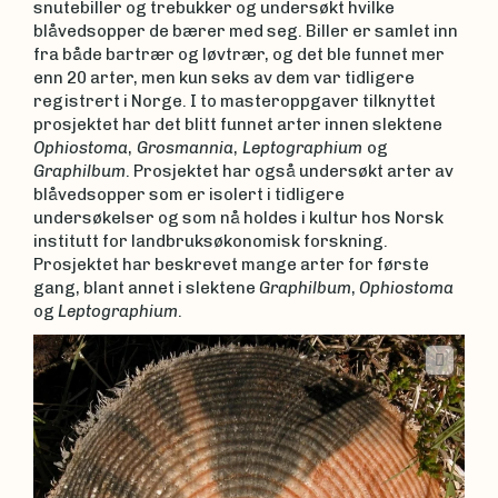
snutebiller og trebukker og undersøkt hvilke
blåvedsopper de bærer med seg. Biller er samlet inn
fra både bartrær og løvtrær, og det ble funnet mer
enn 20 arter, men kun seks av dem var tidligere
registrert i Norge. I to masteroppgaver tilknyttet
prosjektet har det blitt funnet arter innen slektene
Ophiostoma
,
Grosmannia
,
Leptographium
og
Graphilbum
. Prosjektet har også undersøkt arter av
blåvedsopper som er isolert i tidligere
undersøkelser og som nå holdes i kultur hos Norsk
institutt for landbruksøkonomisk forskning.
Prosjektet har beskrevet mange arter for første
gang, blant annet i slektene
Graphilbum
,
Ophiostoma
og
Leptographium
.