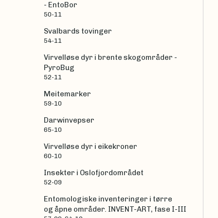
- EntoBor
50-11
Svalbards tovinger
54-11
Virvelløse dyr i brente skogområder -
PyroBug
52-11
Meitemarker
59-10
Darwinvepser
65-10
Virvelløse dyr i eikekroner
60-10
Insekter i Oslofjordområdet
52-09
Entomologiske inventeringer i tørre
og åpne områder. INVENT-ART, fase I-III