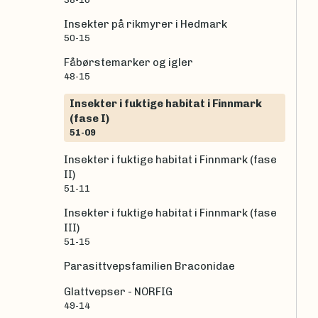
Insekter på rikmyrer i Hedmark
50-15
Fåbørstemarker og igler
48-15
Insekter i fuktige habitat i Finnmark
(fase I)
51-09
Insekter i fuktige habitat i Finnmark (fase
II)
51-11
Insekter i fuktige habitat i Finnmark (fase
III)
51-15
Parasittvepsfamilien Braconidae
Glattvepser - NORFIG
49-14