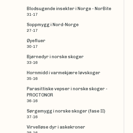
Blodsugende insekter i Norge - NorBite
31-17
Soppmygg i Nord-Norge
27-17
Øyefluer
30-17
Bjørnedyr i norske skoger
33-16
Hornmidd i varmekjære løvskoger
35-16
Parasittiske vepser i norske skoger -
PROCTONOR
36-16
Sørgemygg i norske skoger (fase II)
37-16
Virvelløse dyr i askekroner
38-16