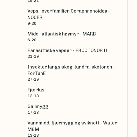
15-21
Veps i overfamilien Ceraphronoidea -
NOCER
9-20
Midd i atlantisk høymyr - MARB
6-20
Parasittiske vepser - PROCTONOR II
21-19
Insekter langs skog-tundra-økotonen -
ForTunE
27-19
Fjærlus
12-18
Gallmygg
17-18
Vannmidd, fjærmygg og sviknott - Water
M&M
13-18