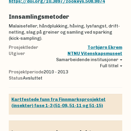
https://doi.org/10.3897/zookeys.508.9874
Innsamlingsmetoder
Malaisefeller, håndplukking, håving, lysfangst, drift-
netting, slag på greiner og samling ved sparking
(kick-sampling).
Prosjektleder
Torbjørn Ekrem
Utgiver
NTNU Vitenskapsmuseet
Samarbeidende institusjoner
Full tittel
Prosjektperiode
2010 - 2013
Status
Avsluttet
Kartfestede funn fra Finnmarksprosjektet
(insekter) fase 1-3 (51-09, 51-11 og 51-15)