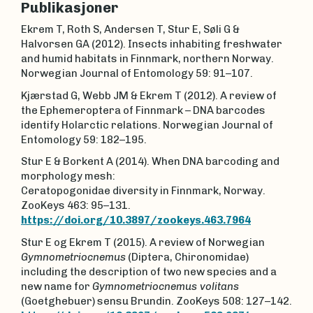
Publikasjoner
Ekrem T, Roth S, Andersen T, Stur E, Søli G &
Halvorsen GA (2012). Insects inhabiting freshwater
and humid habitats in Finnmark, northern Norway.
Norwegian Journal of Entomology 59: 91–107.
Kjærstad G, Webb JM & Ekrem T (2012). A review of
the Ephemeroptera of Finnmark – DNA barcodes
identify Holarctic relations. Norwegian Journal of
Entomology 59: 182–195.
Stur E & Borkent A (2014). When DNA barcoding and
morphology mesh:
Ceratopogonidae diversity in Finnmark, Norway.
ZooKeys 463: 95–131.
https://doi.org/10.3897/zookeys.463.7964
Stur E og Ekrem T (2015). A review of Norwegian
Gymnometriocnemus
(Diptera, Chironomidae)
including the description of two new species and a
new name for
Gymnometriocnemus volitans
(Goetghebuer) sensu Brundin. ZooKeys 508: 127–142.