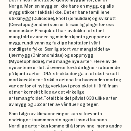
Det finnes rundt 2000 kjente myggarter, bare i
Norge. Men en mygg er ikke bare en mygg, og alle
mygg stikker faktisk ikke. Det er bare familliene
stikkmygg (Culicidae), knott (Simulidae) og sviknott
(Ceratopogonidae) som er til særlig plage for oss
mennesker. Prosjektet har avdekket et stort
mangfold av andre og mindre kjente grupper av
mygg rundt vann og fuktige habitater i vårt
nordligste fylke. Særlig stort var mangfoldet av
fjærmygg (Chironomidae) og soppmygg
(Mycetophilidae), med mange nye arter. Flere av de
nye artene er lett å overse fordi de ligner i utseende
på kjente arter. DNA-strekkoder ga et et ekstra sett
med karakterer å skille artene fra hverandre med og
var derfor et nyttig verktøy i prosjektet til å få fram
et mer korrekt bilde av det virkelige
artsmangfoldet.Totalt ble det påvist 630 ulike arter
av mygg og 132 arter av vårfluer og teger.
Som følge av klimaendringer kan vi forvente
endringer i sammensetningen i insektfaunaen.
Nordlige arter kan komme til å forsvinne, mens andre