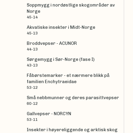
Soppmygg i nordøstlige skogområder av
Norge
45-14
Akvatiske insekter i Midt-Norge
45-13
Broddvepser - ACUNOR
44-13
Sørgemygg i Sør-Norge (fase I)
43-13
Fåbørstemarker - et nærmere blikk på
familien Enchytraeidae
53-12
Små nebbmunner og deres parasittvepser
60-12
Gallvepser - NORCYN
53-11
Insekter i høyereliggende og arktisk skog