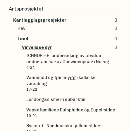
Artsprosjektet
Kartleggingsprosjekter
Hav
Land
Virvelløse dyr
ICHNOR – Ei undersøking av utvalde
underfamiliar av Darwinvepsar i Noreg
4-24
Vannmidd og fjærmygg i kalkrike
vassdrag
17-22
Jordorganismer i subarktis
Vepsefamiliene Eulophidae og Eupelmidae
10-21
Sviknott i Nordnorske fjellområder