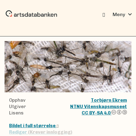
expand_more
Meny
Opphav
Torbjørn Ekrem
Utgiver
NTNU Vitenskapsmuseet
Lisens
CC BY-SA 4.0
Bildet i full størrelse
Rediger
(Krever innlogging)