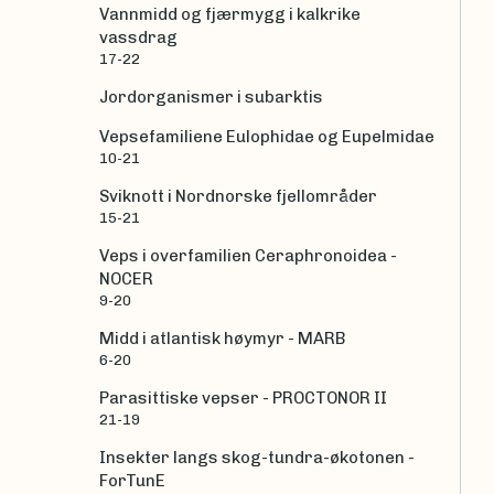
Vannmidd og fjærmygg i kalkrike
vassdrag
17-22
Jordorganismer i subarktis
Vepsefamiliene Eulophidae og Eupelmidae
10-21
Sviknott i Nordnorske fjellområder
15-21
Veps i overfamilien Ceraphronoidea -
NOCER
9-20
Midd i atlantisk høymyr - MARB
6-20
Parasittiske vepser - PROCTONOR II
21-19
Insekter langs skog-tundra-økotonen -
ForTunE