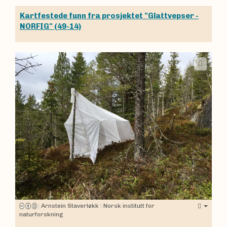
Kartfestede funn fra prosjektet "Glattvepser -
NORFIG" (49-14)
|
Arnstein Staverløkk
|
Norsk institutt for
naturforskning