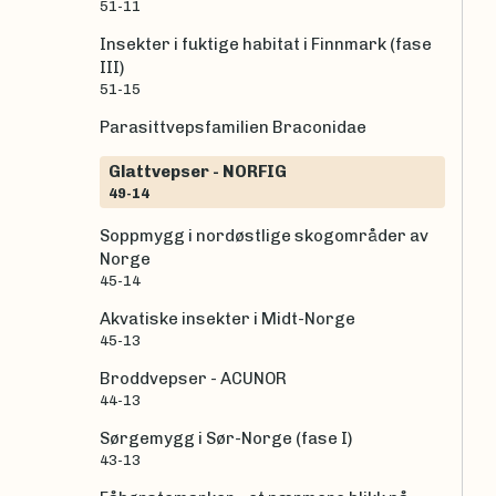
51-11
Insekter i fuktige habitat i Finnmark (fase
III)
51-15
Parasittvepsfamilien Braconidae
Glattvepser - NORFIG
49-14
Soppmygg i nordøstlige skogområder av
Norge
45-14
Akvatiske insekter i Midt-Norge
45-13
Broddvepser - ACUNOR
44-13
Sørgemygg i Sør-Norge (fase I)
43-13