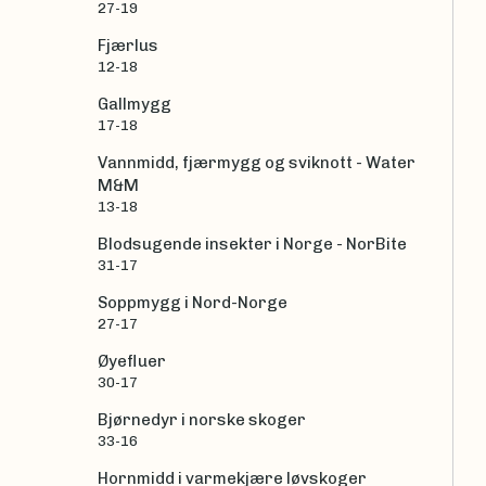
27-19
Fjærlus
12-18
Gallmygg
17-18
Vannmidd, fjærmygg og sviknott - Water
M&M
13-18
Blodsugende insekter i Norge - NorBite
31-17
Soppmygg i Nord-Norge
27-17
Øyefluer
30-17
Bjørnedyr i norske skoger
33-16
Hornmidd i varmekjære løvskoger