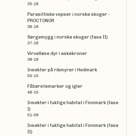
35-16
Parasittiske vepser i norske skoger -
PROCTONOR
36-16
Sørgemygg i norske skoger (fase II)
37-16
Virvelløse dyr i askekroner
38-16
Insekter på rikmyrer i Hedmark
50-15
Fåbørstemarker og igler
48-15
Insekter i fuktige habitat i Finnmark (fase
I)
51-09
Insekter i fuktige habitat i Finnmark (fase
II)