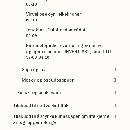
65-10
Virvelløse dyr i eikekroner
60-10
Insekter i Oslofjordområdet
52-09
Entomologiske inventeringer i tørre
og åpne områder. INVENT-ART, fase I-III
57-09, 64-10
Sopp og lav
Moser og pseudosopper
Fersk- og brakkvann
Tilskudd til nettverkstiltak
Tilskudd til å styrke kunnskapen om lite kjente
artsgrupper i Norge