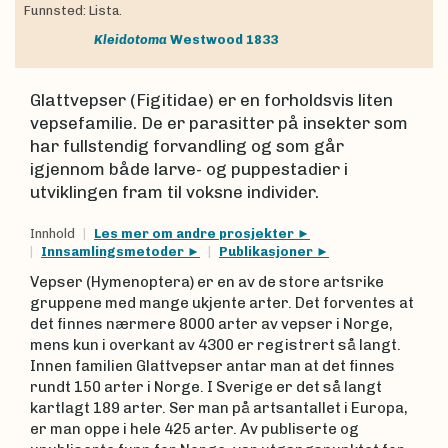
Funnsted: Lista.
Kleidotoma
Westwood 1833
Glattvepser (Figitidae) er en forholdsvis liten
vepsefamilie. De er parasitter på insekter som
har fullstendig forvandling og som går
igjennom både larve- og puppestadier i
utviklingen fram til voksne individer.
Innhold
Les mer om andre prosjekter
Innsamlingsmetoder
Publikasjoner
Vepser (Hymenoptera) er en av de store artsrike
gruppene med mange ukjente arter. Det forventes at
det finnes nærmere 8000 arter av vepser i Norge,
mens kun i overkant av 4300 er registrert så langt.
Innen familien Glattvepser antar man at det finnes
rundt 150 arter i Norge. I Sverige er det så langt
kartlagt 189 arter. Ser man på artsantallet i Europa,
er man oppe i hele 425 arter. Av publiserte og