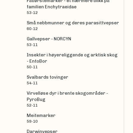
Fåbørstemarker - et nærmere blikk på
familien Enchytraeidae
53-12
Små nebbmunner og deres parasittvepser
60-12
Gallvepser - NORCYN
53-11
Insekter i høyereliggende og arktisk skog
- EntoBor
50-11
Svalbards tovinger
54-11
Virvelløse dyr i brente skogområder -
PyroBug
52-11
Meitemarker
59-10
Darwinvepser