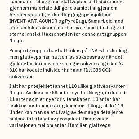
kommune. I tillegg har glattvepser blitt identifisert
gjennom materiale tidligere samlet inn gjennom
Artsprosjektet (fra kartleggingsprosjektene:
INVENT-ART, ACUNOR og PyroBug). Samarbeid med
utenlandske taksonomer har vært verdifullt og gitt
større innsikt i taksonomien for denne artsgruppen i
Norge.
Prosjektgruppen har hatt fokus på DNA-strekkoding,
men glattveps har hatt en lav suksessrate når det
gjelder hvilke individer som gir sekvens og ikke. Av
810 barkodete individer har man fått 386 COI-
sekvenser.
I alt har prosjektet funnet 116 ulike glattveps-arter i
Norge. Av disse er 58 arter nye for Norge, inkludert
11 arter som er nye for vitenskapen. 10 arter har
usikker bestemmelse og kommer i tillegg til de 116.
Under kan man se et utvalg av de mange detaljerte
bildene tatt i løpet av prosjektet. Disse viser
variasjonen mellom arter i familien glattveps.