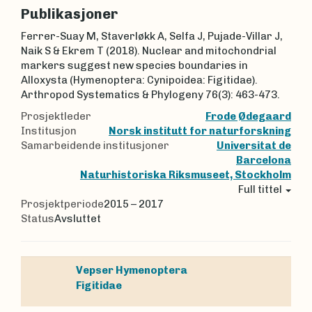
Publikasjoner
Ferrer-Suay M, Staverløkk A, Selfa J, Pujade-Villar J,
Naik S & Ekrem T (2018). Nuclear and mitochondrial
markers suggest new species boundaries in
Alloxysta (Hymenoptera: Cynipoidea: Figitidae).
Arthropod Systematics & Phylogeny 76(3): 463-473.
Prosjektleder
Frode Ødegaard
Institusjon
Norsk institutt for naturforskning
Samarbeidende institusjoner
Universitat de
Barcelona
Naturhistoriska Riksmuseet, Stockholm
Full tittel
Prosjektperiode
2015 – 2017
Status
Avsluttet
Vepser
Hymenoptera
Figitidae