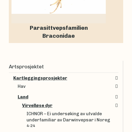
Parasittvepsfamilien
Braconidae
Artsprosjektet
Kartleggingsprosjekter
Hav
Land
Virvelløse dyr
ICHNOR – Ei undersøking av utvalde
underfamiliar av Darwinvepsar i Noreg
4-24