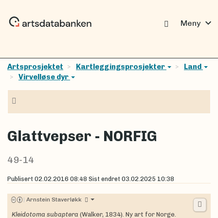
expand_more
Meny
Artsprosjektet
Kartleggingsprosjekter
Land
Virvelløse dyr
Navigasjon
Glattvepser - NORFIG
49-14
Publisert
02.02.2016 08:48
Sist endret
03.02.2025 10:38
|
Arnstein Staverløkk
Kleidotoma subaptera
(Walker, 1834). Ny art for Norge.