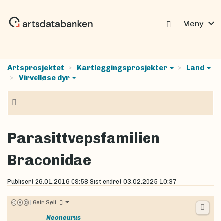
expand_more
Meny
Artsprosjektet
Kartleggingsprosjekter
Land
Virvelløse dyr
Navigasjon
Parasittvepsfamilien
Braconidae
Publisert
26.01.2016 09:58
Sist endret
03.02.2025 10:37
|
Geir Søli
Neoneurus