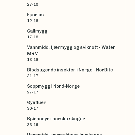
27-19
Fjærlus
12-18
Gallmygg
17-18
Vannmidd, fjærmygg og sviknott - Water
M&M
13-18
Blodsugende insekter i Norge - NorBite
31-17
Soppmygg i Nord-Norge
27-17
Øyefluer
30-17
Bjørnedyr i norske skoger
33-16