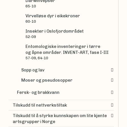
Darwinvepser
65-10
Virvelløse dyr i eikekroner
60-10
Insekter i Oslofjordområdet
52-09
Entomologiske inventeringer i tørre
og åpne områder. INVENT-ART, fase I-III
57-09, 64-10
Sopp og lav
Moser og pseudosopper
Fersk- og brakkvann
Tilskudd til nettverkstiltak
Tilskudd til å styrke kunnskapen om lite kjente
artsgrupper i Norge