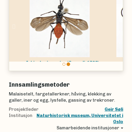
Previous
Nex
Bassus calculator
(Fabricius, 1798)
Innsamlingsmetoder
Malaisetelt, fargetallerkner, håving, klekking av
galler, iner og egg, lysfelle, gassing av trekroner.
Prosjektleder
Geir Søli
Institusjon
Naturhistorisk museum, Universitetet i
Oslo
Samarbeidende institusjoner