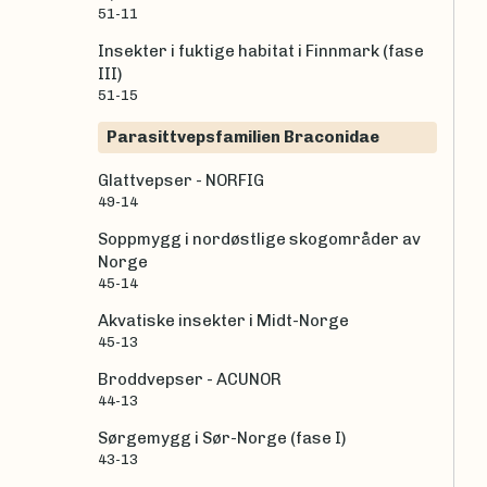
51-11
Insekter i fuktige habitat i Finnmark (fase
III)
51-15
Parasittvepsfamilien Braconidae
Glattvepser - NORFIG
49-14
Soppmygg i nordøstlige skogområder av
Norge
45-14
Akvatiske insekter i Midt-Norge
45-13
Broddvepser - ACUNOR
44-13
Sørgemygg i Sør-Norge (fase I)
43-13