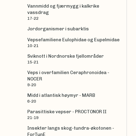
Vannmidd og fjærmygg i kalkrike
vassdrag
17-22
Jordorganismer i subarktis
Vepsefamiliene Eulophidae og Eupelmidae
10-21
Sviknott i Nordnorske fjellområder
15-21
Veps i overfamilien Ceraphronoidea -
NOCER
9-20
Midd i atlantisk høymyr - MARB
6-20
Parasittiske vepser - PROCTONOR II
21-19
Insekter langs skog-tundra-økotonen -
ForTunE