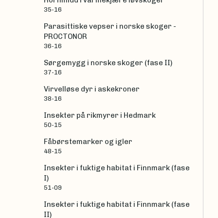
Hornmidd i varmekjære løvskoger
35-16
Parasittiske vepser i norske skoger -
PROCTONOR
36-16
Sørgemygg i norske skoger (fase II)
37-16
Virvelløse dyr i askekroner
38-16
Insekter på rikmyrer i Hedmark
50-15
Fåbørstemarker og igler
48-15
Insekter i fuktige habitat i Finnmark (fase
I)
51-09
Insekter i fuktige habitat i Finnmark (fase
II)