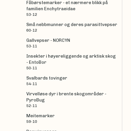
Fåbørstemarker - et nærmere blikk på
familien Enchytraeidae
53-12
Små nebbmunner og deres parasittvepser
60-12
Gallvepser - NORCYN
53-11
Insekter i høyereliggende og arktisk skog
- EntoBor
50-11
Svalbards tovinger
54-11
Virvelløse dyr i brente skogområder -
PyroBug
52-11
Meitemarker
59-10