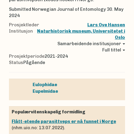
Submitted Norwegian Journal of Entomology 30. May
2024
Prosjektleder
Lars Ove Hansen
Institusjon
Naturhistorisk museum, Universitetet i
Oslo
Samarbeidende institusjoner
Full tittel
Prosjektperiode
2021-2024
Status
Pågående
Eulophidae
Eupelmidae
Populærvitenskapelig formidling
Flått-etende parasittveps er nå funnet i Norge
(nhm.uio.no: 13.07.2022).