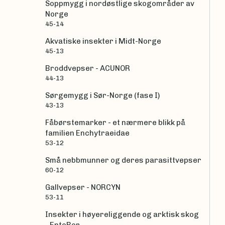
Soppmygg i nordøstlige skogområder av
Norge
45-14
Akvatiske insekter i Midt-Norge
45-13
Broddvepser - ACUNOR
44-13
Sørgemygg i Sør-Norge (fase I)
43-13
Fåbørstemarker - et nærmere blikk på
familien Enchytraeidae
53-12
Små nebbmunner og deres parasittvepser
60-12
Gallvepser - NORCYN
53-11
Insekter i høyereliggende og arktisk skog
- EntoBor