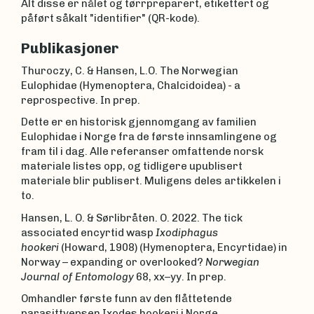
Alt disse er nålet og tørrpreparert, etikettert og
påført såkalt "identifier" (QR-kode).
Publikasjoner
Thuroczy, C. & Hansen, L.O. The Norwegian
Eulophidae (Hymenoptera, Chalcidoidea) - a
reprospective. In prep.
Dette er en historisk gjennomgang av familien
Eulophidae i Norge fra de første innsamlingene og
fram til i dag. Alle referanser omfattende norsk
materiale listes opp, og tidligere upublisert
materiale blir publisert. Muligens deles artikkelen i
to.
Hansen, L. O. & Sørlibråten. O. 2022. The tick
associated encyrtid wasp
Ixodiphagus
hookeri
(Howard, 1908) (Hymenoptera, Encyrtidae) in
Norway – expanding or overlooked?
Norwegian
Journal of Entomology
68, xx–yy. In prep.
Omhandler første funn av den flåttetende
parasittvepsen Ixodes hookeri i Norge.