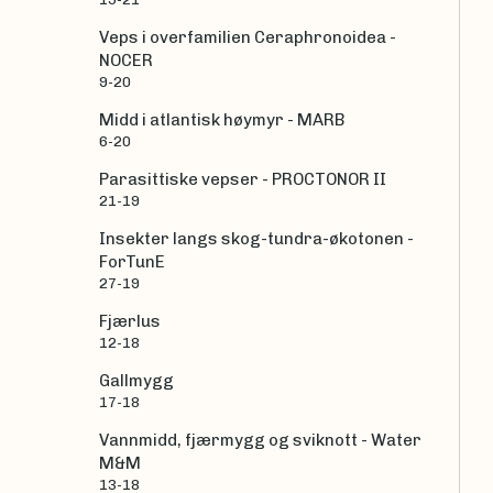
Veps i overfamilien Ceraphronoidea -
NOCER
9-20
Midd i atlantisk høymyr - MARB
6-20
Parasittiske vepser - PROCTONOR II
21-19
Insekter langs skog-tundra-økotonen -
ForTunE
27-19
Fjærlus
12-18
Gallmygg
17-18
Vannmidd, fjærmygg og sviknott - Water
M&M
13-18