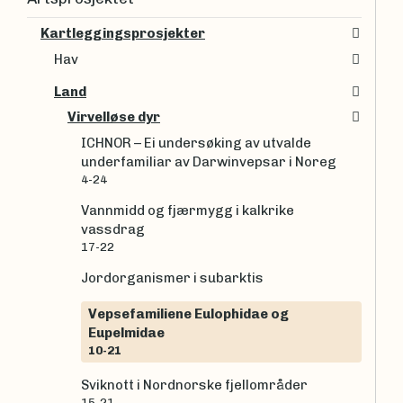
Kartleggingsprosjekter
Hav
Land
Virvelløse dyr
ICHNOR – Ei undersøking av utvalde
underfamiliar av Darwinvepsar i Noreg
4-24
Vannmidd og fjærmygg i kalkrike
vassdrag
17-22
Jordorganismer i subarktis
Vepsefamiliene Eulophidae og
Eupelmidae
10-21
Sviknott i Nordnorske fjellområder
15-21