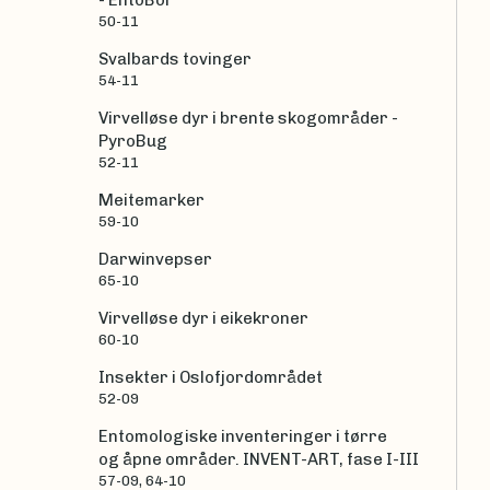
50-11
Svalbards tovinger
54-11
Virvelløse dyr i brente skogområder -
PyroBug
52-11
Meitemarker
59-10
Darwinvepser
65-10
Virvelløse dyr i eikekroner
60-10
Insekter i Oslofjordområdet
52-09
Entomologiske inventeringer i tørre
og åpne områder. INVENT-ART, fase I-III
57-09, 64-10