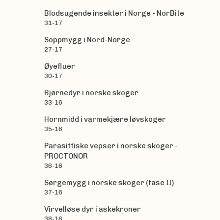
Blodsugende insekter i Norge - NorBite
31-17
Soppmygg i Nord-Norge
27-17
Øyefluer
30-17
Bjørnedyr i norske skoger
33-16
Hornmidd i varmekjære løvskoger
35-16
Parasittiske vepser i norske skoger -
PROCTONOR
36-16
Sørgemygg i norske skoger (fase II)
37-16
Virvelløse dyr i askekroner
38-16