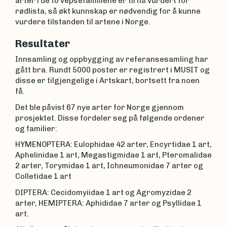
arter i de to vepsefamiliene er til nå vurdert for
rødlista, så økt kunnskap er nødvendig for å kunne
vurdere tilstanden til artene i Norge.
Resultater
Innsamling og oppbygging av referansesamling har
gått bra. Rundt 5000 poster er registrert i MUSIT og
disse er tilgjengelige i Artskart, bortsett fra noen
få.
Det ble påvist 67 nye arter for Norge gjennom
prosjektet. Disse fordeler seg på følgende ordener
og familier:
HYMENOPTERA: Eulophidae 42 arter, Encyrtidae 1 art,
Aphelinidae 1 art, Megastigmidae 1 art, Pteromalidae
2 arter, Torymidae 1 art, Ichneumonidae 7 arter og
Colletidae 1 art
DIPTERA: Cecidomyiidae 1 art og Agromyzidae 2
arter, HEMIPTERA: Aphididae 7 arter og Psyllidae 1
art.