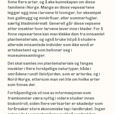
finne flere arter, og å øke kunnskapen om disse
familiene i Norge. Mange av disse vepseartene
legger egg inne i larvene til tovinger, for eksempel
hos gallmygg og minérfluer, eller sommerfugler,
særlig bladminérmøll. Generelt går disse vepsene
etter insekter hvor larvene lever inne i blader. For å
finne vepseartene kan man klekke dem fra innsamlet
plantemateriale, og også bruke tid på å studere
allerede innsamlede individer som ikke ennå er
artsbestemt og som befinner seg i
museumssamlinger.
Det skal samles inn plantemateriale og fanges
insekter i flere forskjellige naturtyper, både i
områdene rundt Oslofjorden, som er artsrike, og i
Nord-Norge, ettersom man vet lite om hvilke arter
som finnes der.
Forhåpentligvis vil noe av informasjonen som
framkommer være nyttig i videre studier innen
biokontroll, siden flere vertsarter er skadedyr som
forårsaker store økonomiske tap i landbruket. Ingen