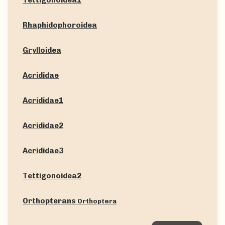
Tettigonoidea1
Rhaphidophoroidea
Grylloidea
Acrididae
Acrididae1
Acrididae2
Acrididae3
Tettigonoidea2
Orthopterans
Orthoptera