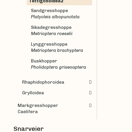
Tettigonoidea2
Sandgresshoppe
Platycleis albopunctata
Sikadegresshoppe
Metrioptera roeselii
Lynggresshoppe
Metrioptera brachyptera
Buskhopper
Pholidoptera griseoaptera
Rhaphidophoroidea
Grylloidea
Markgresshopper
Caelifera
Snarveier