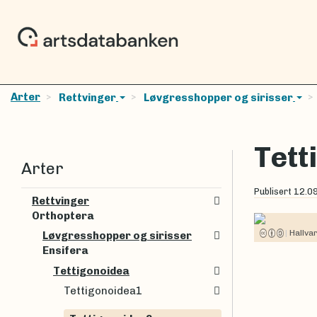
Arter
Rettvinger
Løvgresshopper og sirisser
Tett
Arter
Publisert
12.0
Rettvinger
Orthoptera
|
Hallva
Løvgresshopper og sirisser
Ensifera
Tettigonoidea
Tettigonoidea1