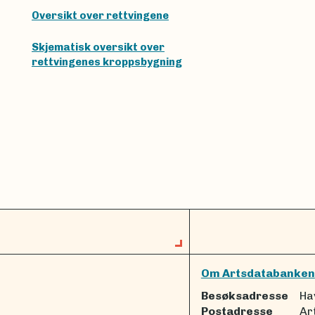
Oversikt over rettvingene
Skjematisk oversikt over
rettvingenes kroppsbygning
Om Artsdatabanken
Besøksadresse
Ha
Postadresse
Ar