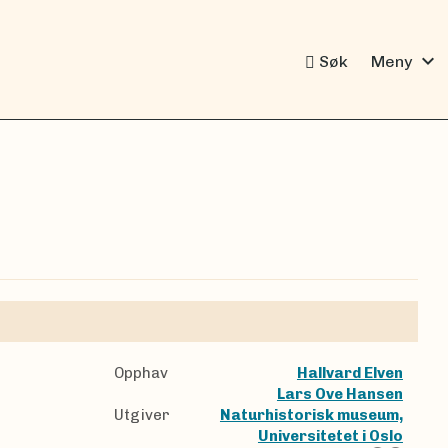
expand_more
Søk
Meny
Opphav
Hallvard Elven
Lars Ove Hansen
Utgiver
Naturhistorisk museum,
Universitetet i Oslo