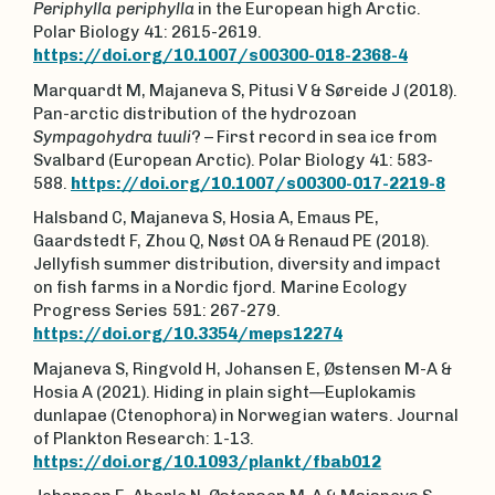
Periphylla periphylla
in the European high Arctic.
Polar Biology
41: 2615-2619.
https://doi.org/10.1007/s00300-018-2368-4
Marquardt M, Majaneva S, Pitusi V & Søreide J (2018).
Pan-arctic distribution of the hydrozoan
Sympagohydra tuuli
? – First record in sea ice from
Svalbard (European Arctic). Polar Biology
41: 583-
588.
https://doi.org/10.1007/s00300-017-2219-8
Halsband C, Majaneva S, Hosia A, Emaus PE,
Gaardstedt F, Zhou Q, Nøst OA & Renaud PE (2018).
Jellyfish summer distribution, diversity and impact
on fish farms in a Nordic fjord.
Marine Ecology
Progress Series
591: 267-279.
https://doi.org/10.3354/meps12274
Majaneva S, Ringvold H, Johansen E, Østensen M-A &
Hosia A (2021). Hiding in plain sight—Euplokamis
dunlapae (Ctenophora) in Norwegian waters. Journal
of Plankton Research: 1-13.
https://doi.org/10.1093/plankt/fbab012