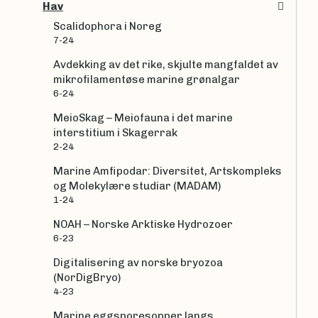
Hav
Scalidophora i Noreg
7-24
Avdekking av det rike, skjulte mangfaldet av
mikrofilamentøse marine grønalgar
6-24
MeioSkag – Meiofauna i det marine
interstitium i Skagerrak
2-24
Marine Amfipodar: Diversitet, Artskompleks
og Molekylære studiar (MADAM)
1-24
NOAH – Norske Arktiske Hydrozoer
6-23
Digitalisering av norske bryozoa
(NorDigBryo)
4-23
Marine eggsporesopper langs