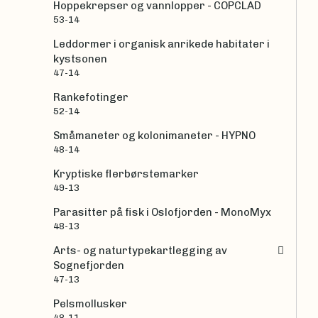
Hoppekrepser og vannlopper - COPCLAD
53-14
Leddormer i organisk anrikede habitater i
kystsonen
47-14
Rankefotinger
52-14
Småmaneter og kolonimaneter - HYPNO
48-14
Kryptiske flerbørstemarker
49-13
Parasitter på fisk i Oslofjorden - MonoMyx
48-13
Arts- og naturtypekartlegging av
Sognefjorden
47-13
Pelsmollusker
48-11