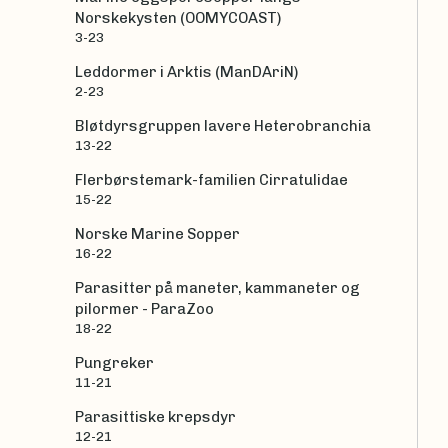
Norskekysten (OOMYCOAST)
3-23
Leddormer i Arktis (ManDAriN)
2-23
Bløtdyrsgruppen lavere Heterobranchia
13-22
Flerbørstemark-familien Cirratulidae
15-22
Norske Marine Sopper
16-22
Parasitter på maneter, kammaneter og
pilormer - ParaZoo
18-22
Pungreker
11-21
Parasittiske krepsdyr
12-21