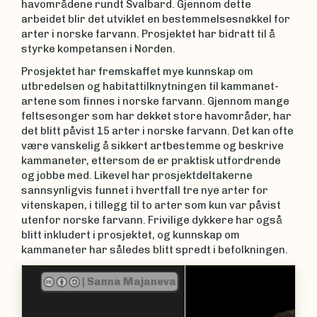
havområdene rundt Svalbard. Gjennom dette
arbeidet blir det utviklet en bestemmelsesnøkkel for
arter i norske farvann. Prosjektet har bidratt til å
styrke kompetansen i Norden.
Prosjektet har fremskaffet mye kunnskap om
utbredelsen og habitattilknytningen til kammanet-
artene som finnes i norske farvann. Gjennom mange
feltsesonger som har dekket store havområder, har
det blitt påvist 15 arter i norske farvann. Det kan ofte
være vanskelig å sikkert artbestemme og beskrive
kammaneter, ettersom de er praktisk utfordrende
og jobbe med. Likevel har prosjektdeltakerne
sannsynligvis funnet i hvertfall tre nye arter for
vitenskapen, i tillegg til to arter som kun var påvist
utenfor norske farvann. Frivilige dykkere har også
blitt inkludert i prosjektet, og kunnskap om
kammaneter har således blitt spredt i befolkningen.
|
Aino Hosia