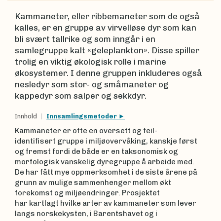
Kammaneter, eller ribbemaneter som de også
kalles, er en gruppe av virvelløse dyr som kan
bli svært tallrike og som inngår i en
samlegruppe kalt «geleplankton». Disse spiller
trolig en viktig økologisk rolle i marine
økosystemer. I denne gruppen inkluderes også
nesledyr som stor- og småmaneter og
kappedyr som salper og sekkdyr.
Innhold
Innsamlingsmetoder
Kammaneter er ofte en oversett og feil-
identifisert gruppe i miljøovervåking, kanskje først
og fremst fordi de både er en taksonomisk og
morfologisk vanskelig dyregruppe å arbeide med.
De har fått mye oppmerksomhet i de siste årene på
grunn av mulige sammenhenger mellom økt
forekomst og miljøendringer. Prosjektet
har kartlagt hvilke arter av kammaneter som lever
langs norskekysten, i Barentshavet og i