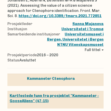
Johansen E, Aberle N, Østensen M-A & Majaneva S
(2021). Assessing the value of a citizen science
approach for Ctenophore identification. Front. Mar.
Sci. 8.
https//doi.org/10.3389/fmars.2021.772851
Prosjektleder
Sanna Majaneva
Institusjon
Universitetet i Tromsø
Samarbeidende institusjoner
Universitetsmuseet i
Bergen, Universitetet i Bergen
NTNU Vitenskapsmuseet
Full tittel
Prosjektperiode
2016 – 2020
Status
Avsluttet
Kammaneter
Ctenophora
Kartfestede funn fra prosjektet "Kammaneter -
GooseAliens" (47-15)