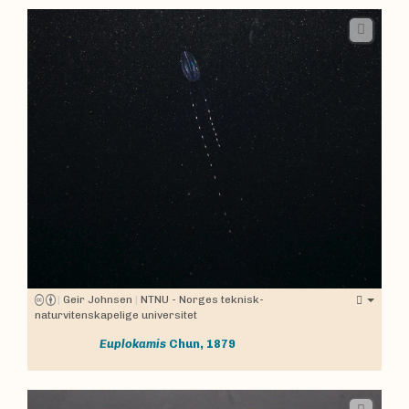
|
Geir Johnsen
|
NTNU - Norges teknisk-
naturvitenskapelige universitet
Euplokamis
Chun, 1879