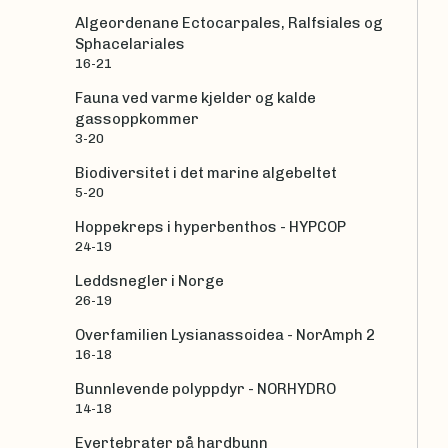
Algeordenane Ectocarpales, Ralfsiales og
Sphacelariales
16-21
Fauna ved varme kjelder og kalde
gassoppkommer
3-20
Biodiversitet i det marine algebeltet
5-20
Hoppekreps i hyperbenthos - HYPCOP
24-19
Leddsnegler i Norge
26-19
Overfamilien Lysianassoidea - NorAmph 2
16-18
Bunnlevende polyppdyr - NORHYDRO
14-18
Evertebrater på hardbunn