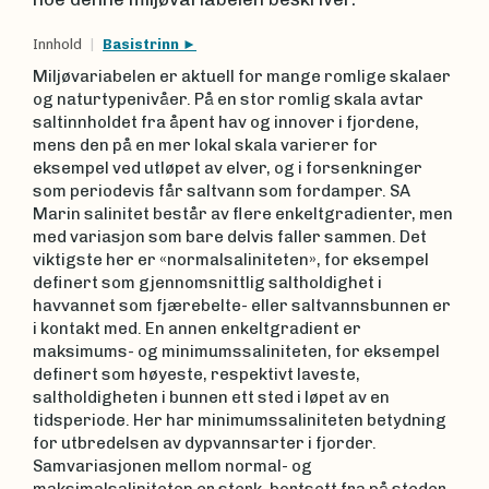
Innhold
Basistrinn
Miljøvariabelen er aktuell for mange romlige skalaer
og naturtypenivåer. På en stor romlig skala avtar
saltinnholdet fra åpent hav og innover i fjordene,
mens den på en mer lokal skala varierer for
eksempel ved utløpet av elver, og i forsenkninger
som periodevis får saltvann som fordamper. SA
Marin salinitet består av flere enkeltgradienter, men
med variasjon som bare delvis faller sammen. Det
viktigste her er «normalsaliniteten», for eksempel
definert som gjennomsnittlig saltholdighet i
havvannet som fjærebelte- eller saltvannsbunnen er
i kontakt med. En annen enkeltgradient er
maksimums- og minimumssaliniteten, for eksempel
definert som høyeste, respektivt laveste,
saltholdigheten i bunnen ett sted i løpet av en
tidsperiode. Her har minimumssaliniteten betydning
for utbredelsen av dypvannsarter i fjorder.
Samvariasjonen mellom normal- og