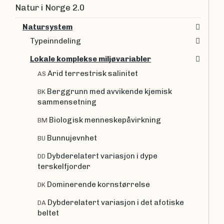
Natur i Norge 2.0
Natursystem
Typeinndeling
Lokale komplekse miljøvariabler
Arid terrestrisk salinitet
AS
Berggrunn med avvikende kjemisk
BK
sammensetning
Biologisk menneskepåvirkning
BM
Bunnujevnhet
BU
Dybderelatert variasjon i dype
DD
terskelfjorder
Dominerende kornstørrelse
DK
Dybderelatert variasjon i det afotiske
DA
beltet