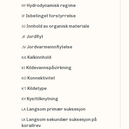
Hydrodynamisk regime
HY
Isbetinget forstyrrelse
IF
Innhold av organisk materiale
IO
Jordflyt
JF
Jordvarmeinnflytelse
JV
Kalkinnhold
KA
Kildevannspåvirkning
KI
Konnektivitet
KO
Kildetype
KT
Kysttilknytning
KY
Langsom primær suksesjon
LA
Langsom sekundær suksesjon på
LK
korallrev