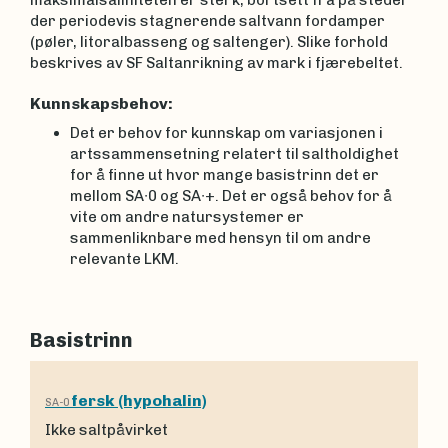
maksimalsaliniteten er sterk, bortsett fra på steder
der periodevis stagnerende saltvann fordamper
(pøler, litoralbasseng og saltenger). Slike forhold
beskrives av SF Saltanrikning av mark i fjærebeltet.
Kunnskapsbehov:
Det er behov for kunnskap om variasjonen i
artssammensetning relatert til saltholdighet
for å finne ut hvor mange basistrinn det er
mellom SA∙0 og SA∙+. Det er også behov for å
vite om andre natursystemer er
sammenliknbare med hensyn til om andre
relevante LKM.
Basistrinn
fersk (hypohalin)
SA-0
Ikke saltpåvirket