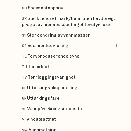
Sedimentopphav
SO
Sterkt endret mark/bunn uten hevdpreg,
SX
preget av menneskebetinget forstyrrelse
Sterk endring av vannmasser
SY
Sedimentsortering
S3
Torvproduserende evne
TE
Turbiditet
TU
Tørrleggingsvarighet
TV
Uttørkingseksponering
UE
Uttørkingsfare
UF
Vannpåvirkningsintensitet
VF
Vindutsatthet
VI
Vannmetning
VM