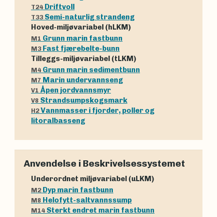
Driftvoll
T24
Semi-naturlig strandeng
T33
Hoved-miljøvariabel (hLKM)
Grunn marin fastbunn
M1
Fast fjærebelte-bunn
M3
Tilleggs-miljøvariabel (tLKM)
Grunn marin sedimentbunn
M4
Marin undervannseng
M7
Åpen jordvannsmyr
V1
Strandsumpskogsmark
V8
Vannmasser i fjorder, poller og
H2
litoralbasseng
Anvendelse i Beskrivelsessystemet
Underordnet miljøvariabel (uLKM)
Dyp marin fastbunn
M2
Helofytt-saltvannssump
M8
Sterkt endret marin fastbunn
M14