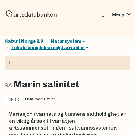
expand_more
Meny
Natur i Norge 2.0
Natursystem
Lokale komplekse miljøvariabler
Navigasjon
Marin salinitet
SA
LKM
med
8
trinn
NiN 2.0
Variasjon i vannets og bunnens saltholdighet er
en viktig årsak til variasjon i
artssammensetningen i saltvannssystemer,
noe denne miljøvariabelen beskriver.