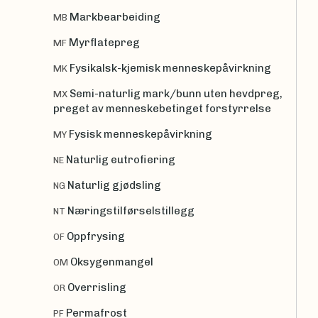
Markbearbeiding
MB
Myrflatepreg
MF
Fysikalsk-kjemisk menneskepåvirkning
MK
Semi-naturlig mark/bunn uten hevdpreg,
MX
preget av menneskebetinget forstyrrelse
Fysisk menneskepåvirkning
MY
Naturlig eutrofiering
NE
Naturlig gjødsling
NG
Næringstilførselstillegg
NT
Oppfrysing
OF
Oksygenmangel
OM
Overrisling
OR
Permafrost
PF