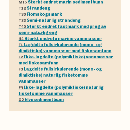
Sterkt endret marin sedimentbunn
M15
Strandeng
T12
Flomskogsmark
T30
Semi-naturlig strandeng
T33
Sterkt endret fastmark med preg av
T40
semi-naturlig eng
Sterkt endrete marine vannmasser
H4
Lagdelte fullsirkulerende (mono- og
F1
dimiktiske) vannmasser med fiskesamfunn
Ikke-lagdelte (polymiktiske) vannmasser
F2
med fiskesamfunn
Lagdelte fullsirkulerende (mono- og
F3
dimiktiske) naturlig fisketomme
vannmasser
Ikke-lagdelte (polymiktiske) naturlig
F4
fisketomme vannmasser
Elvesedimentbunn
O2