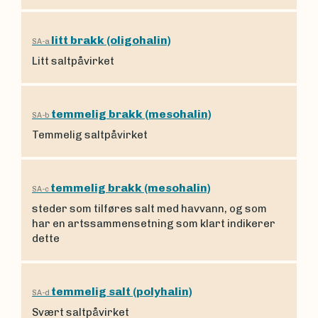
litt brakk (oligohalin)
SA-a
Litt saltpåvirket
temmelig brakk (mesohalin)
SA-b
Temmelig saltpåvirket
temmelig brakk (mesohalin)
SA-c
steder som tilføres salt med havvann, og som
har en artssammensetning som klart indikerer
dette
temmelig salt (polyhalin)
SA-d
Svært saltpåvirket