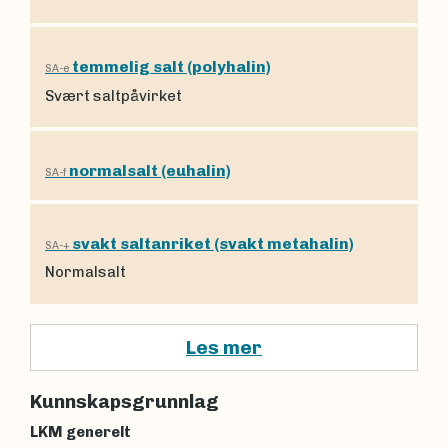
temmelig salt (polyhalin)
SA-e
Svært saltpåvirket
normalsalt (euhalin)
SA-f
svakt saltanriket (svakt metahalin)
SA-+
Normalsalt
Les mer
Kunnskapsgrunnlag
LKM generelt