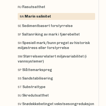
Rasutsatthet
RU
Marin salinitet
SA
Sedimentbasert forstyrrelse
SE
Saltanriking av mark i fjærebeltet
SF
Spesiell mark/bunn preget av historisk
SH
miljøstress eller forstyrrelse
Størrelsesrelatert miljøvariabilitet (i
SM
vannsystemer)
Slåttemarkspreg
SP
Sandstabilisering
SS
Substrattype
ST
Skredutsatthet
SU
Snødekkebetinget vekstsesongreduksjon
SV