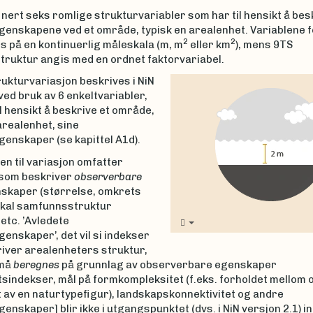
inert seks romlige strukturvariabler som har til hensikt å bes
genskapene ved et område, typisk en arealenhet. Variablene 
2
2
s på en kontinuerlig måleskala (m, m
eller km
), mens 9TS
struktur angis med en ordnet faktorvariabel.
ukturvariasjon beskrives i NiN
ved bruk av 6 enkeltvariabler,
l hensikt å beskrive et område,
arealenhet, sine
enskaper (se kapittel A1d).
en til variasjon omfatter
 som beskriver
observerbare
skaper (størrelse, omkrets
tikal samfunnsstruktur
 etc. ’Avledete
enskaper’, det vil si indekser
iver arealenheters struktur,
må
beregnes
på grunnlag av observerbare egenskaper
tsindekser, mål på formkompleksitet (f.eks. forholdet mellom
 av en naturtypefigur), landskapskonnektivitet og andre
enskaper] blir ikke i utgangspunktet (dvs. i NiN versjon 2.1) in