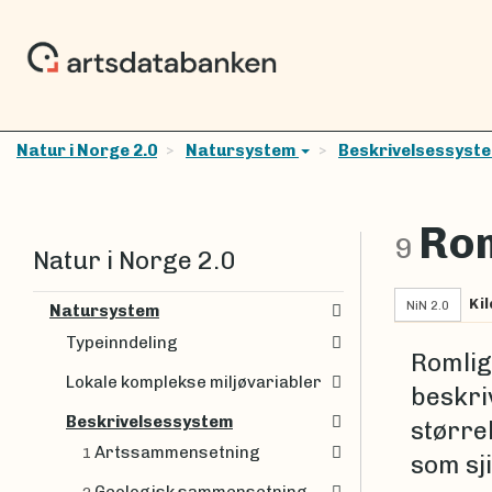
Natur i Norge 2.0
Natursystem
Beskrivelsessyst
Rom
9
Natur i Norge 2.0
Kil
NiN 2.0
Natursystem
Typeinndeling
Romlig
Lokale komplekse miljøvariabler
beskri
Beskrivelsessystem
større
Artssammensetning
1
som sj