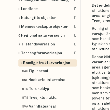
Geologisk sammensetning
2
Det er def
Landform
3
strukture
areal angi
Naturgitte objekter
4
Tresjikts
Menneskeskapte objekter
5
Romlig str
versjon 2 
Regional naturvariasjon
6
som har ti
typisk en 
Tilstandsvariasjon
7
struktureg
Terrengformvariasjon
8
Denne kild
variabler
Romlig strukturvariasjon
9
arealegen
Figurareal
9AR
etc.), ver
(sjiktning)
Nedbørfeltstørrelse
9NE
struktureg
som beskr
Terskeldyp
9TD
men som 
Tresjiktstruktur
9TS
[diversite
og arealet
Vannflateareal
9VA
struktureg