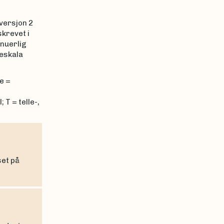
versjon 2
skrevet i
inuerlig
leskala
e =
 T = telle-,
set på