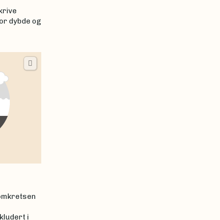
krive
for dybde og
 omkretsen
kludert i