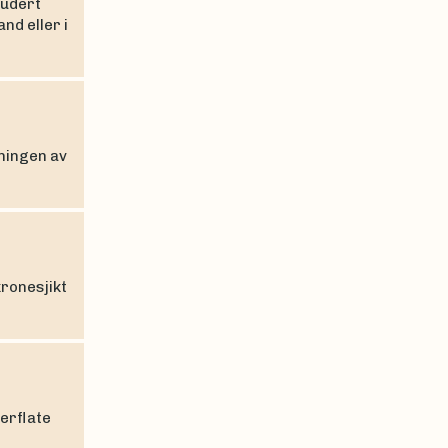
ludert
nd eller i
ningen av
kronesjikt
erflate