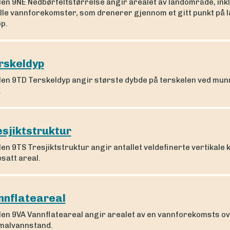
len 9NE Nedbørfeltstørrelse angir arealet av landområde, ink
le vannforekomster, som drenerer gjennom et gitt punkt på la
øp.
rskeldyp
len 9TD Terskeldyp angir største dybde på terskelen ved mun
.
esjiktstruktur
en 9TS Tresjiktstruktur angir antallet veldefinerte vertikale 
esatt areal.
nnflateareal
len 9VA Vannflateareal angir arealet av en vannforekomsts ov
malvannstand.