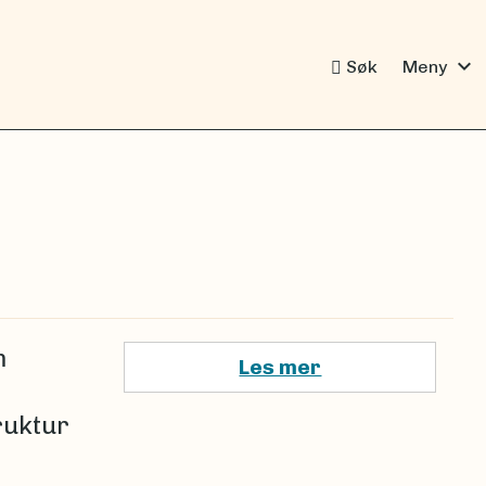
expand_more
Søk
Meny
m
Les mer
ruktur