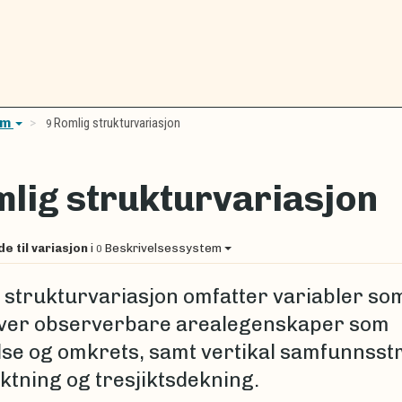
em
Romlig strukturvariasjon
9
lig strukturvariasjon
de til variasjon
i
Beskrivelsessystem
0
 strukturvariasjon omfatter variabler so
ver observerbare arealegenskaper som
lse og omkrets, samt vertikal samfunnsst
iktning og tresjiktsdekning.