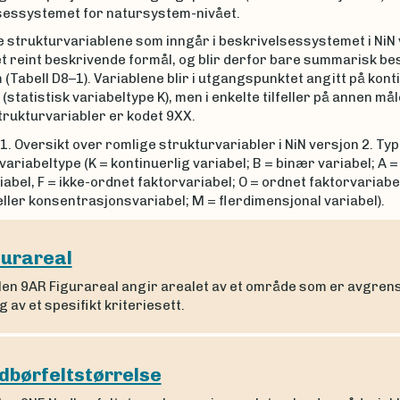
sessystemet for natursystem-nivået.
 strukturvariablene som inngår i beskrivelsessystemet i NiN 
 et reint beskrivende formål, og blir derfor bare summarisk be
 (Tabell D8–1). Variablene blir i utgangspunktet angitt på kont
(statistisk variabeltype K), men i enkelte tilfeller på annen må
trukturvariabler er kodet 9XX.
1. Oversikt over romlige strukturvariabler i NiN versjon 2. Typ
 variabeltype (K = kontinuerlig variabel; B = binær variabel; A =
abel, F = ikke-ordnet faktorvariabel; O = ordnet faktorvariabel;
eller konsentrasjonsvariabel; M = flerdimensjonal variabel).
gurareal
len 9AR Figurareal angir arealet av et område som er avgren
 av et spesifikt kriteriesett.
dbørfeltstørrelse