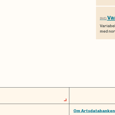
Va
9VD
Variabe
med nor
Om Artsdatabanken