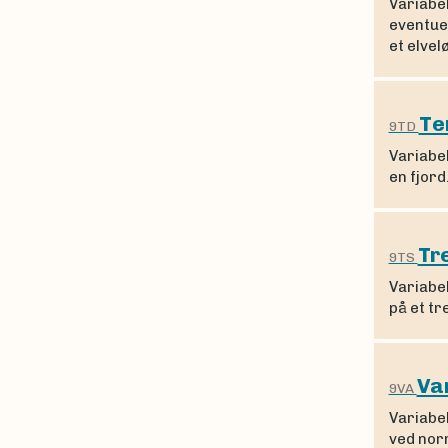
Variabe
eventuel
et elvel
Te
9TD
Variabe
en fjord
Tr
9TS
Variabel
på et tr
Va
9VA
Variabe
ved nor