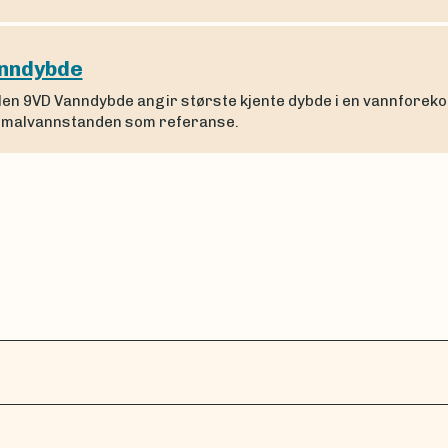
nndybde
len 9VD Vanndybde angir største kjente dybde i en vannforeko
malvannstanden som referanse.