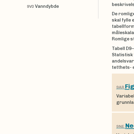
beskrivel
Vanndybde
9VD
De romlige
skal fylle
tabellform
måleskala 
Romlige s
Tabell D9–
Statistisk
andelsvari
tetthets- 
Fi
9AR
Variabe
grunnlag
Ne
9NE