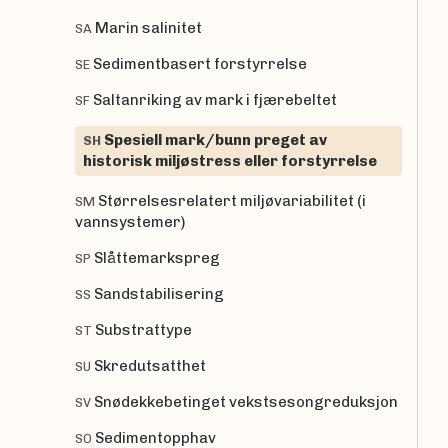
Marin salinitet
SA
Sedimentbasert forstyrrelse
SE
Saltanriking av mark i fjærebeltet
SF
Spesiell mark/bunn preget av
SH
historisk miljøstress eller forstyrrelse
Størrelsesrelatert miljøvariabilitet (i
SM
vannsystemer)
Slåttemarkspreg
SP
Sandstabilisering
SS
Substrattype
ST
Skredutsatthet
SU
Snødekkebetinget vekstsesongreduksjon
SV
Sedimentopphav
SO