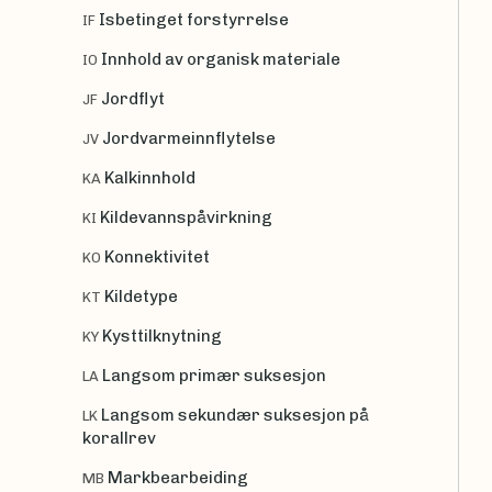
Isbetinget forstyrrelse
IF
Innhold av organisk materiale
IO
Jordflyt
JF
Jordvarmeinnflytelse
JV
Kalkinnhold
KA
Kildevannspåvirkning
KI
Konnektivitet
KO
Kildetype
KT
Kysttilknytning
KY
Langsom primær suksesjon
LA
Langsom sekundær suksesjon på
LK
korallrev
Markbearbeiding
MB