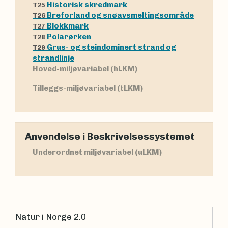
Historisk skredmark
T25
Breforland og snøavsmeltingsområde
T26
Blokkmark
T27
Polarørken
T28
Grus- og steindominert strand og
T29
strandlinje
Hoved-miljøvariabel (hLKM)
Tilleggs-miljøvariabel (tLKM)
Anvendelse i Beskrivelsessystemet
Underordnet miljøvariabel (uLKM)
Natur i Norge 2.0