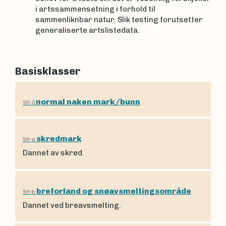
i artssammensetning i forhold til
sammenliknbar natur. Slik testing forutsetter
generaliserte artslistedata.
Basisklasser
normal naken mark/bunn
SH-0
skredmark
SH-a
Dannet av skred.
breforland og snøavsmeltingsområde
SH-b
Dannet ved breavsmelting.