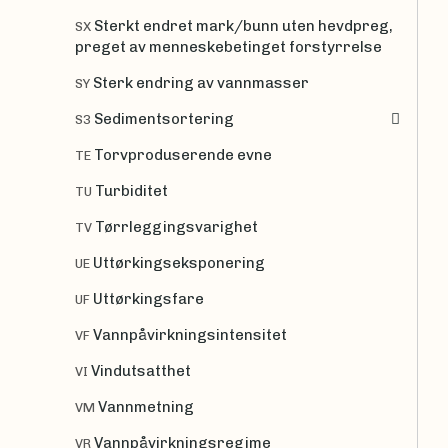
Sterkt endret mark/bunn uten hevdpreg,
SX
preget av menneskebetinget forstyrrelse
Sterk endring av vannmasser
SY
Sedimentsortering
S3
Torvproduserende evne
TE
Turbiditet
TU
Tørrleggingsvarighet
TV
Uttørkingseksponering
UE
Uttørkingsfare
UF
Vannpåvirkningsintensitet
VF
Vindutsatthet
VI
Vannmetning
VM
Vannpåvirkningsregime
VR