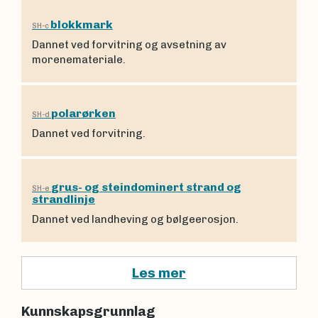
blokkmark
SH-c
Dannet ved forvitring og avsetning av
morenemateriale.
polarørken
SH-d
Dannet ved forvitring.
grus- og steindominert strand og
SH-e
strandlinje
Dannet ved landheving og bølgeerosjon.
Les mer
Kunnskapsgrunnlag