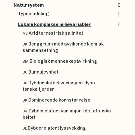
Natursystem
Typeinndeling
Lokale komplekse miljøvariabler
Arid terrestrisk salinitet
AS
Berggrunn med avvikende kjemisk
BK
sammensetning
Biologisk menneskepåvirkning
BM
Bunnujevnhet
BU
Dybderelatert variasjon i dype
DD
terskelfjorder
Dominerende kornstørrelse
DK
Dybderelatert variasjon i det afotiske
DA
beltet
Dybderelatert lyssvekking
DL