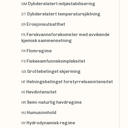
Dybderelatert miljøstabilisering
DM
Dybderelatert temperatursjiktning
DT
Erosjonsutsatthet
ER
Ferskvannsforekomster med avvikende
FK
kjemisk sammensetning
Flomregime
FR
Fiskesamfunnskompleksitet
FS
Grottebetinget skjerming
GS
Helningsbetinget forstyrrelsesintensitet
HF
Hevdintensitet
HI
Semi-naturlig hevdregime
HR
Humusinnhold
HU
Hydrodynamisk regime
HY