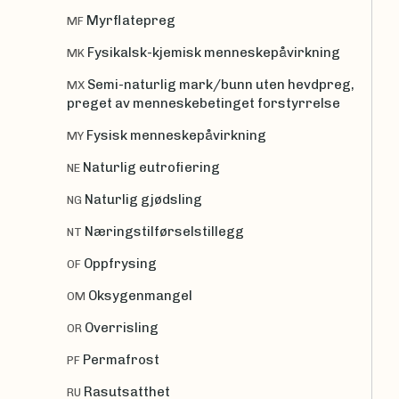
Myrflatepreg
MF
Fysikalsk-kjemisk menneskepåvirkning
MK
Semi-naturlig mark/bunn uten hevdpreg,
MX
preget av menneskebetinget forstyrrelse
Fysisk menneskepåvirkning
MY
Naturlig eutrofiering
NE
Naturlig gjødsling
NG
Næringstilførselstillegg
NT
Oppfrysing
OF
Oksygenmangel
OM
Overrisling
OR
Permafrost
PF
Rasutsatthet
RU