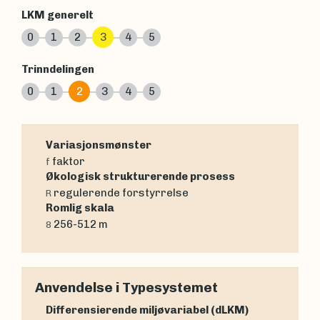
LKM generelt
0
1
2
3
4
5
Trinndelingen
0
1
2
3
4
5
Variasjonsmønster
faktor
f
Økologisk strukturerende prosess
regulerende forstyrrelse
R
Romlig skala
256-512 m
8
Anvendelse i Typesystemet
Differensierende miljøvariabel (dLKM)