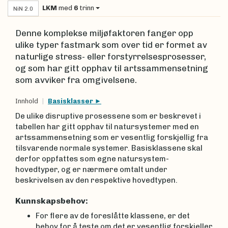
LKM
med
6
trinn
NiN 2.0
Denne komplekse miljøfaktoren fanger opp
ulike typer fastmark som over tid er formet av
naturlige stress- eller forstyrrelsesprosesser,
og som har gitt opphav til artssammensetning
som avviker fra omgivelsene.
Innhold
Basisklasser
De ulike disruptive prosessene som er beskrevet i
tabellen har gitt opphav til natursystemer med en
artssammensetning som er vesentlig forskjellig fra
tilsvarende normale systemer. Basisklassene skal
derfor oppfattes som egne natursystem-
hovedtyper, og er nærmere omtalt under
beskrivelsen av den respektive hovedtypen.
Kunnskapsbehov:
For flere av de foreslåtte klassene, er det
behov for å teste om det er vesentlig forskjeller