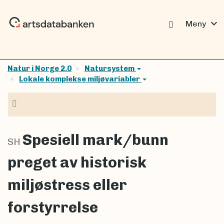
expand_more
Meny
Natur i Norge 2.0
Natursystem
Lokale komplekse miljøvariabler
Navigasjon
Spesiell mark/bunn
SH
preget av historisk
miljøstress eller
forstyrrelse